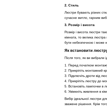
2. Стиль
Люстри бувають різних сти
сучасне житло, гарним виб
3. Розмір і висота
Розмір і висота люстри та
кімната, то велика люстра 
бути небезпечною і може н
Як встановити люстр
Після того, як ви вибрали 
1. Перед початком монтажу
2. Прикріпіть монтажний кр
3. Підключіть дроти від лю
4. Прикріпіть люстру до м
5. Встановіть лампочки в л
6. Увімкніть живлення в кі
Вибір ідеальної люстри дл
зважене рішення. Крім тог