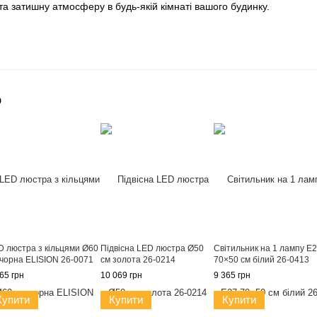
та затишну атмосферу в будь-якій кімнаті вашого будинку.
о
D люстра з кільцями Ø60
Підвісна LED люстра Ø50
Світильник на 1 лампу E
 чорна ELISION 26-0071
см золота 26-0214
70×50 см білий 26-0413
65 грн
10 069 грн
9 365 грн
Купити
Купити
Купити