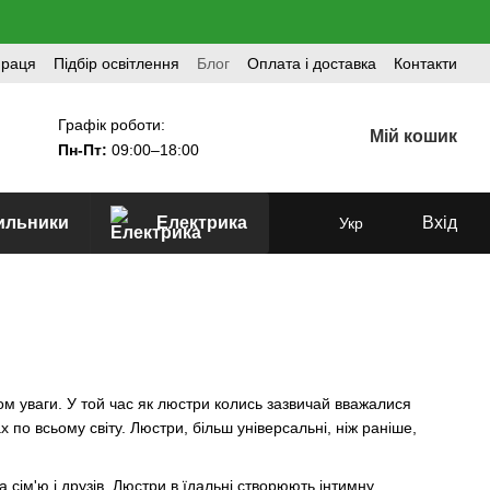
праця
Підбір освітлення
Блог
Оплата і доставка
Контакти
Графік роботи:
Мій кошик
Пн-Пт:
09:00–18:00
тильники
Електрика
Вхід
Укр
ом уваги. У той час як люстри колись зазвичай вважалися
х по всьому світу. Люстри, більш універсальні, ніж раніше,
сім'ю і друзів. Люстри в їдальні створюють інтимну