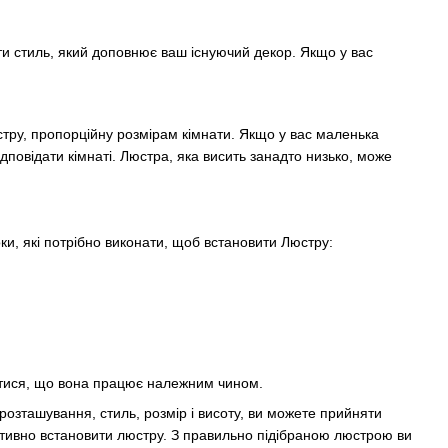
ати стиль, який доповнює ваш існуючий декор. Якщо у вас
стру, пропорційну розмірам кімнати. Якщо у вас маленька
дповідати кімнаті. Люстра, яка висить занадто низько, може
оки, які потрібно виконати, щоб встановити Люстру:
атися, що вона працює належним чином.
озташування, стиль, розмір і висоту, ви можете прийняти
тивно встановити люстру. З правильно підібраною люстрою ви