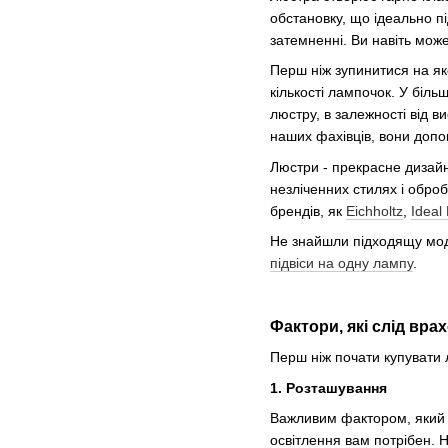
обстановку, що ідеально п
затемненні. Ви навіть может
Перш ніж зупинитися на як
кількості лампочок. У біл
люстру, в залежності від в
наших фахівців, вони допо
Люстри - прекрасне дизайн
незліченних стилях і оброб
брендів, як
Eichholtz
,
Ideal
Не знайшли підходящу мод
підвіси на одну лампу
.
Фактори, які слід вр
Перш ніж почати купувати л
1. Розташування
Важливим фактором, який с
освітлення вам потрібен. 