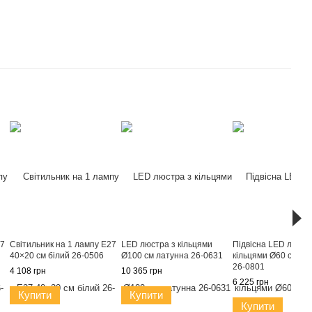
27
Світильник на 1 лампу E27
LED люстра з кільцями
Підвісна LED люстр
40×20 см білий 26-0506
Ø100 см латунна 26-0631
кільцями Ø60 см ла
26-0801
4 108 грн
10 365 грн
6 225 грн
Купити
Купити
Купити