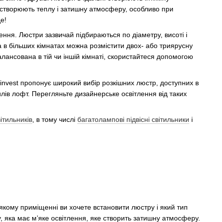
и створюють теплу і затишну атмосферу, особливо при
е!
ння. Люстри зазвичай підбираються по діаметру, висоті і
а в більших кімнатах можна розмістити двох- або триярусну
алансована в тій чи іншій кімнаті, скористайтеся допомогою
invest пропонує широкий вибір розкішних люстр, доступних в
илів лофт. Перегляньте дизайнерське освітлення від таких
вітильників
, в тому числі
багатолампові підвісні світильники
і
якому приміщенні ви хочете встановити люстру і який тип
, яка має м’яке освітлення, яке створить затишну атмосферу.