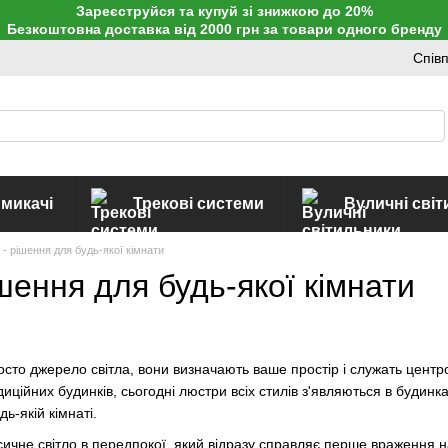
Зареєструйся та купуй зі знижкою до 20%
Безкоштовна доставка від 2000 грн за товари одного бренду
Спів
имикачі
Трекові системи
Вуличні сві
- рішення для будь-якої кімнати
шення для будь-якої кімнати
росто джерело світла, вони визначають ваше простір і служать центр
иційних будинків, сьогодні люстри всіх стилів з'являються в будинка
ь-якій кімнаті.
ичне світло в передпокої, який відразу справляє перше враження на 