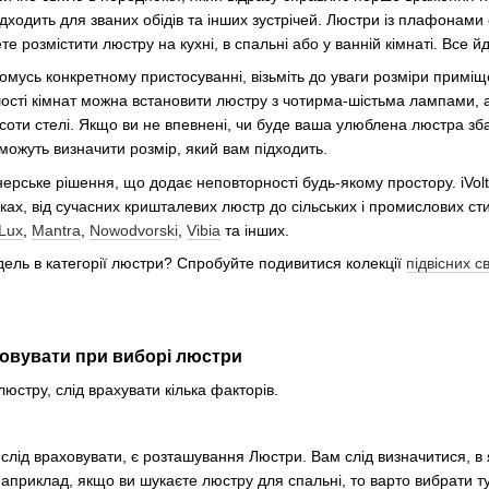
ідходить для званих обідів та інших зустрічей. Люстри із плафонам
е розмістити люстру на кухні, в спальні або у ванній кімнаті. Все йд
омусь конкретному пристосуванні, візьміть до уваги розміри приміще
ьшості кімнат можна встановити люстру з чотирма-шістьма лампами, 
исоти стелі. Якщо ви не впевнені, чи буде ваша улюблена люстра зб
можуть визначити розмір, який вам підходить.
ерське рішення, що додає неповторності будь-якому простору. iVolt
ках, від сучасних кришталевих люстр до сільських і промислових ст
 Lux
,
Mantra
,
Nowodvorski
,
Vibia
та інших.
ель в категорії люстри? Спробуйте подивитися колекції
підвісних с
аховувати при виборі люстри
юстру, слід врахувати кілька факторів.
лід враховувати, є розташування Люстри. Вам слід визначитися, в 
Наприклад, якщо ви шукаєте люстру для спальні, то варто вибрати ту