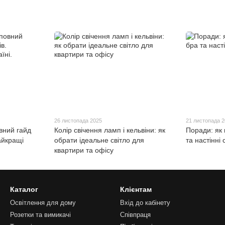
26 листопада 2025
21 листопада 
овний гайд
Колір свічення ламп і кельвіни: як
Поради: як
айкращі
обрати ідеальне світло для
та настінні
квартири та офісу
Каталог
Клієнтам
Освітлення для дому
Вхід до кабінету
Розетки та вимикачі
Співпраця