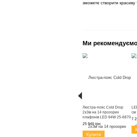
зможете створити красиву 
Ми рекомендуєм
Люстра-пояс Cold Drop
LE
2x3м на 14 прозорих
см
плафонів LED 84W 25-6870
7 2
25 940 грн
Купити