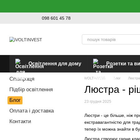
Перейти до основного контенту
098 601 45 78
Освітлення для дому
Розетки та в
Співпраця
iVOLTINVEST
Блог
Люстра 
Люстра - рі
Підбір освітлення
Блог
23 грудня 2025
Оплата і доставка
Люстри - це більше, ніж п
Контакти
екстравагантністю для трад
тепер їх можна знайти в буд
Люстра створює гарне клас