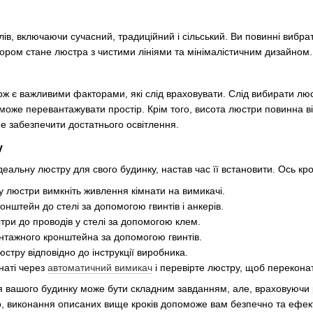
лів, включаючи сучасний, традиційний і сільський. Ви повинні вибр
ором стане люстра з чистими лініями та мінімалістичним дизайном.
кож є важливими факторами, які слід враховувати. Слід вибирати лю
може перевантажувати простір. Крім того, висота люстри повинна ві
е забезпечити достатнього освітлення.
у
ідеальну люстру для свого будинку, настав час її встановити. Ось кр
 люстри вимкніть живлення кімнати на вимикачі.
онштейн до стелі за допомогою гвинтів і анкерів.
стри до проводів у стелі за допомогою клем.
онтажного кронштейна за допомогою гвинтів.
юстру відповідно до інструкції виробника.
мнаті через
автоматичний вимикач
і перевірте люстру, щоб перекон
я вашого будинку може бути складним завданням, але, враховуючи р
о, виконання описаних вище кроків допоможе вам безпечно та ефек