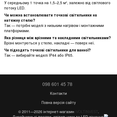
У середньому 1 точка на 1,5–2,5 м², залежно від світлового
потоку LED.
Чи можна встановлювати точкові світильники на
натяжну стелю?
Так — потрібні моделі з низьким нагрівом і монтажними
платформами.
Яка різниця між врізними та накладними світильниками?
Врізні монтуються у стелю, накладні — поверх неї.
Чи підходять точкові світильники для ванної?
Так — вибирайте моделі IP44 або IP65.
098 601 45 78
Контакти
Повна версія сайту
© 2011—2026 інтернет-магазин
iVOLTINVEST
.
Дизайнерські люстри, світильники та LED-рішення.