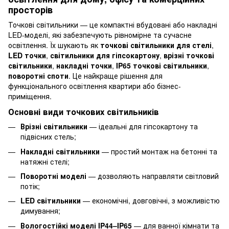
просторів
Точкові світильники — це компактні вбудовані або накладні
LED-моделі, які забезпечують рівномірне та сучасне
освітлення. Їх шукають як
точкові світильники для стелі
,
LED точки
,
світильники для гіпсокартону
,
врізні точкові
світильники
,
накладні точки
,
IP65 точкові світильники
,
поворотні споти
. Це найкраще рішення для
функціонального освітлення квартири або бізнес-
приміщення.
Основні види точкових світильників
Врізні світильники
— ідеальні для гіпсокартону та
підвісних стель;
Накладні світильники
— простий монтаж на бетонні та
натяжні стелі;
Поворотні моделі
— дозволяють направляти світловий
потік;
LED світильники
— економічні, довговічні, з можливістю
димування;
Вологостійкі моделі IP44–IP65
— для ванної кімнати та