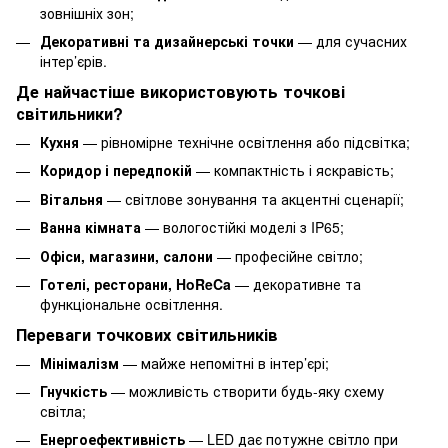
зовнішніх зон;
Декоративні та дизайнерські точки
— для сучасних
інтер’єрів.
Де найчастіше використовують точкові
світильники?
Кухня
— рівномірне технічне освітлення або підсвітка;
Коридор і передпокій
— компактність і яскравість;
Вітальня
— світлове зонування та акцентні сценарії;
Ванна кімната
— вологостійкі моделі з IP65;
Офіси, магазини, салони
— професійне світло;
Готелі, ресторани, HoReCa
— декоративне та
функціональне освітлення.
Переваги точкових світильників
Мінімалізм
— майже непомітні в інтер’єрі;
Гнучкість
— можливість створити будь-яку схему
світла;
Енергоефективність
— LED дає потужне світло при