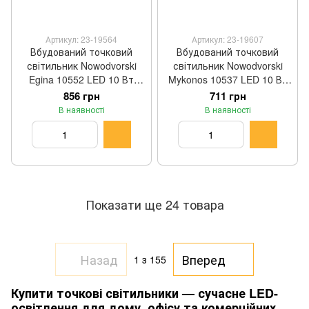
Артикул: 23-19564
Артикул: 23-19607
Вбудований точковий
Вбудований точковий
світильник Nowodvorski
світильник Nowodvorski
Egina 10552 LED 10 Вт
Mykonos 10537 LED 10 Вт
4000 K білий 5 × 11 см
3000 K білий 3 × 14 см
856 грн
711 грн
В наявності
В наявності
Показати ще 24 товара
Назад
Вперед
1
з 155
Купити точкові світильники — сучасне LED-
освітлення для дому, офісу та комерційних