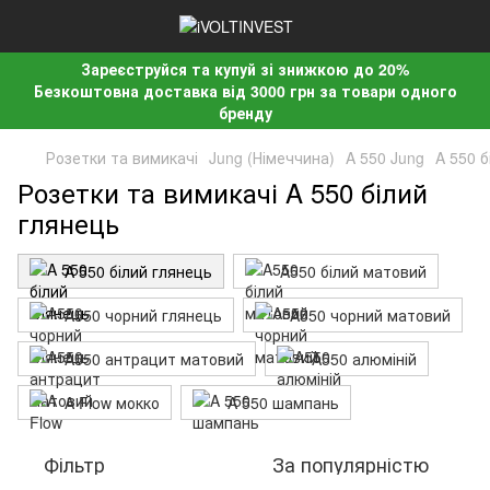
Зареєструйся та купуй зі знижкою до 20%
Безкоштовна доставка від 3000 грн за товари одного
бренду
Розетки та вимикачі
Jung (Німеччина)
A 550 Jung
A 550 б
Розетки та вимикачі A 550 білий
глянець
A 550 білий глянець
A550 білий матовий
A550 чорний глянець
A550 чорний матовий
A550 антрацит матовий
A550 алюміній
A Flow мокко
A 550 шампань
Фільтр
За популярністю