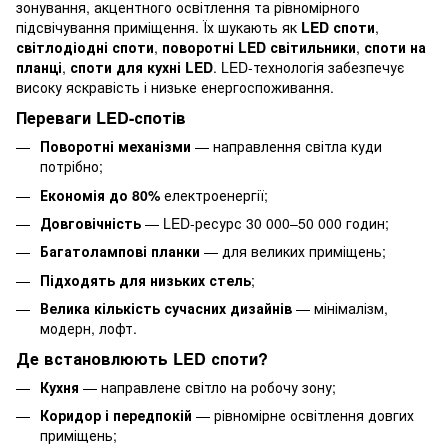
зонування, акцентного освітлення та рівномірного
підсвічування приміщення. Їх шукають як
LED споти
,
світлодіодні споти
,
поворотні LED світильники
,
споти на
планці
,
споти для кухні LED
. LED-технологія забезпечує
високу яскравість і низьке енергоспоживання.
Переваги LED-спотів
Поворотні механізми
— направлення світла куди
потрібно;
Економія до 80%
електроенергії;
Довговічність
— LED-ресурс 30 000–50 000 годин;
Багатолампові планки
— для великих приміщень;
Підходять для низьких стель
;
Велика кількість сучасних дизайнів
— мінімалізм,
модерн, лофт.
Де встановлюють LED споти?
Кухня
— направлене світло на робочу зону;
Коридор і передпокій
— рівномірне освітлення довгих
приміщень;