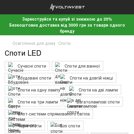
Зареєструйся та купуй зі знижкою до 20%
Безкоштовна доставка від 3000 грн за товари одного
бренду
Освітлення для дому
Споти
Споти LED
Сучасні споти
Споти для ванної
Вбудовані споти
Споти на довгій ніжці
Споти на одну лампу
Споти на дві лампи
Споти на три лампи
Багатолампові споти
Спот-системи спрямованого світла
Чорні споти
Білі споти