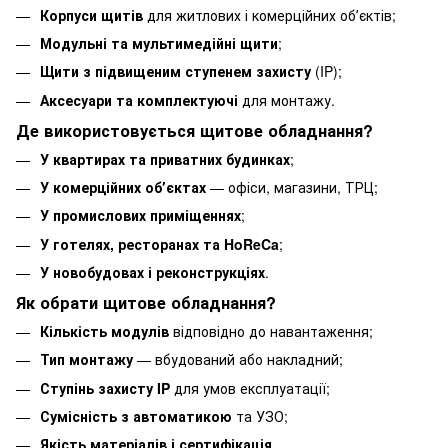
Корпуси щитів
для житлових і комерційних обʼєктів;
Модульні та мультимедійні щити
;
Щити з підвищеним ступенем захисту
(IP);
Аксесуари та комплектуючі
для монтажу.
Де використовується щитове обладнання?
У квартирах та приватних будинках
;
У комерційних обʼєктах
— офіси, магазини, ТРЦ;
У промислових приміщеннях
;
У готелях, ресторанах та HoReCa
;
У новобудовах і реконструкціях
.
Як обрати щитове обладнання?
Кількість модулів
відповідно до навантаження;
Тип монтажу
— вбудований або накладний;
Ступінь захисту IP
для умов експлуатації;
Сумісність з автоматикою
та УЗО;
Якість матеріалів і сертифікація
.