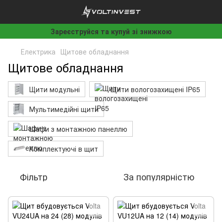
Зареєструйся та купуй зі знижкою
Електрика
Щитове обладнання
Щитове обладнання
Щити модульні
Щити вологозахищені IP65
Мультимедійні щити
Шафи з монтажною панеллю
Комплектуючі в щит
Фільтр
За популярністю