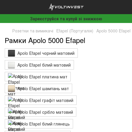
Зареєструйся та купуй зі знижкою
Розетки та вимикачі
Efapel (Португалія)
Apolo 5000 Efapel
Рамки Apolo 5000 Efapel
Apolo Efapel чорний матовий
Apolo Efapel білий матовий
Apolo Efapel платина мат
Apolo Efapel шампань мат
Apolo Efapel графіт матовий
Apolo Efapel срібло матовий
Apolo Efapel білий глянець