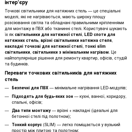
інтер’єру
Точкові світильники для натяжних стель — це спеціальні
моделі, які не нагріваються, мають широку площу
розсіювання світла та обладнані правильними кріпленнями
для монтажу в ПВХ або тканинні стелі. Користувачі шукають
їх як
світильники для натяжної стелі
,
LED споти для
натяжних стель
,
врізні світильники натяжна стеля
,
накладні точкові для натяжної стелі
,
тонкі slim
світильники
,
світильники з мінімальним нагрівом
. Це
найпопулярніше рішення для ремонту квартир, офісів, студій
та будинків.
Переваги точкових світильників для натяжних
стель
Безпечні для ПВХ
— мінімальне нагрівання LED-модулів;
Підходять для будь-яких зон
— кухні, ванної, коридору,
спальні, офісів;
Два типи монтажу
— врізні + накладні (ідеальні для
бетонної стелі під полотном);
Тонкий корпус
(SLIM) — легко поміщається у вузький
простір між плитою та полотном;