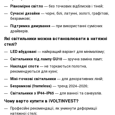
Рівномірне світло
— без точкових відблисків і тіней;
Сучасні дизайни
— чорні, білі, латунні, золоті, графітові,
безрамкові;
Підтримка димування
— при використанні сумісних
драйверів.
Які світильники можна встановлювати в натяжні
стелі?
LED вбудовані
— найкращий варіант для мінімалізму;
Світильники під лампу GU10
— зручна заміна ламп;
Накладні споти
— не торкаються полотна,
рекомендуються для кухні;
Міні-точкові світильники
— для декоративних ліній;
Безрамкові (frameless)
— тренд 2024–2026;
Світильники з IP44–IP65
— для ванної та санвузлів.
Чому варто купити в iVOLTINVEST?
Професійні рекомендації, як уникнути деформації
натяжної стелі;