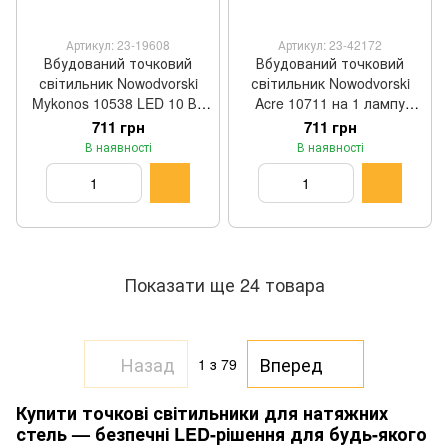
Артикул: 23-19608
Артикул: 23-42172
Вбудований точковий
Вбудований точковий
світильник Nowodvorski
світильник Nowodvorski
Mykonos 10538 LED 10 Вт
Acre 10711 на 1 лампу
4000 K білий 3 × 14 см
GU10 золотий 8,5 × 11 ×
711 грн
711 грн
8,5 × 11 см
В наявності
В наявності
Показати ще 24 товара
Назад
Вперед
1
з 79
Купити точкові світильники для натяжних
стель — безпечні LED-рішення для будь-якого