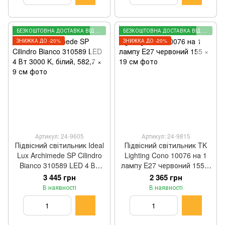
БЕЗКОШТОВНА ДОСТАВКА ВІД 2000 ГРН
БЕЗКОШТОВНА ДОСТАВКА ВІД 2000 ГРН
ЗНИЖКА ДО -20%
ЗНИЖКА ДО -20%
Артикул: 24-9605
Артикул: 24-9815
Підвісний світильник Ideal
Підвісний світильник TK
Lux Archimede SP Cilindro
Lighting Cono 10076 на 1
Bianco 310589 LED 4 Вт
лампу E27 червоний 155 ×
3000 K, білий, 582,7 × 9 см
19 см
3 445 грн
2 365 грн
В наявності
В наявності