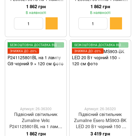
G9 золотий 9 × 150 см
G9 чорний 9 × 150 см
1 862 грн
1 862 грн
В наявності
В наявності
БЕЗКОШТОВНА ДОСТАВКА ВІД 2000 ГРН
БЕЗКОШТОВНА ДОСТАВКА ВІД 2000 ГРН
ЗНИЖКА ДО -20%
ЗНИЖКА ДО -20%
Артикул: 26-36300
Артикул: 26-36320
Підвісний світильник
Підвісний світильник
Zumaline Velic
Zumaline Esero MS903-BK
P241125801BL на 1 лампу
LED 20 Вт чорний 150 ×
G9 чорний 9 × 120 см
120 см
1 862 грн
3 419 грн