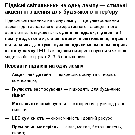
Підвісні світильники на одну лампу — стильні
акцентні рішення для будь-якого інтер’єру
Підвісні світильники на одну лампу — це універсальний
варіант для зонального, декоративного та акцентного
освітлення. Їх шукають як
одиночні підвіси
,
підвіси на 1
лампу над столом
,
скляні одиночні світильники
,
підвісні
світильники для кухні
,
сучасні підвіси мінімалізм
,
підвіси
на одну лампу LED
. Такі підвіси використовуються як соло-
модель або в групах 2–3–5 світильників.
Переваги підвісів на одну лампу
Акцентний дизайн
— підкреслює зону та створює
композицію;
Гнучкість застосування
— підходять для будь-яких
кімнат;
Можливість комбінувати
— створення групи під різні
висоти;
LED сумісність
— економічність і довгий ресурс;
Преміальні матеріали
— скло, метал, бетон, латунь,
акрил;