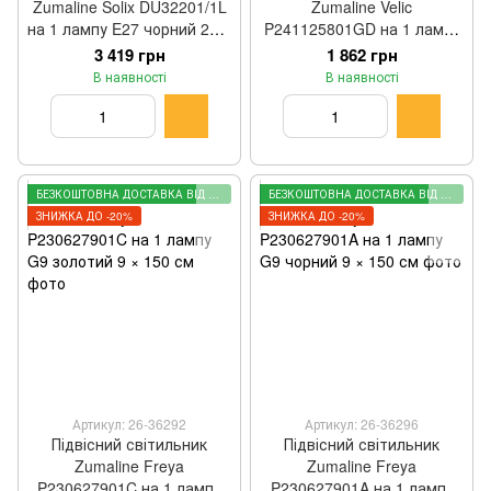
Zumaline Solix DU32201/1L
Zumaline Velic
на 1 лампу E27 чорний 22 ×
P241125801GD на 1 лампу
150 см
G9 чорний 9 × 120 см
3 419 грн
1 862 грн
В наявності
В наявності
БЕЗКОШТОВНА ДОСТАВКА ВІД 2000 ГРН
БЕЗКОШТОВНА ДОСТАВКА ВІД 2000 ГРН
ЗНИЖКА ДО -20%
ЗНИЖКА ДО -20%
Артикул: 26-36292
Артикул: 26-36296
Підвісний світильник
Підвісний світильник
Zumaline Freya
Zumaline Freya
P230627901C на 1 лампу
P230627901A на 1 лампу