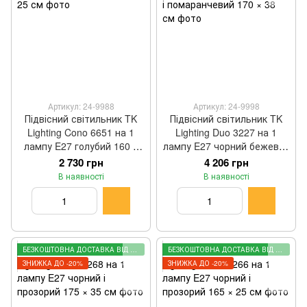
Артикул: 24-9988
Артикул: 24-9998
Підвісний світильник TK
Підвісний світильник TK
Lighting Cono 6651 на 1
Lighting Duo 3227 на 1
лампу E27 голубий 160 ×
лампу E27 чорний бежевий
25 см
і помаранчевий 170 × 38
2 730 грн
4 206 грн
см
В наявності
В наявності
БЕЗКОШТОВНА ДОСТАВКА ВІД 2000 ГРН
БЕЗКОШТОВНА ДОСТАВКА ВІД 2000 ГРН
ЗНИЖКА ДО -20%
ЗНИЖКА ДО -20%