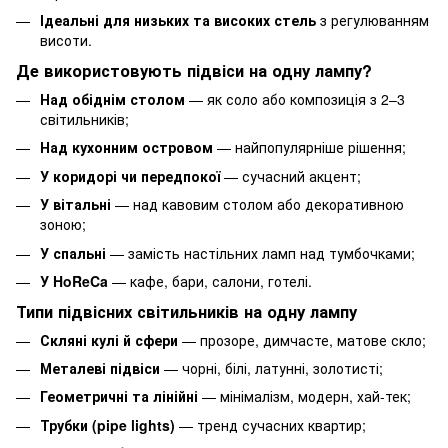
Ідеальні для низьких та високих стель
з регулюванням
висоти.
Де використовують підвіси на одну лампу?
Над обіднім столом
— як соло або композиція з 2–3
світильників;
Над кухонним островом
— найпопулярніше рішення;
У коридорі чи передпокої
— сучасний акцент;
У вітальні
— над кавовим столом або декоративною
зоною;
У спальні
— замість настільних ламп над тумбочками;
У HoReCa
— кафе, бари, салони, готелі.
Типи підвісних світильників на одну лампу
Скляні кулі й сфери
— прозоре, димчасте, матове скло;
Металеві підвіси
— чорні, білі, латунні, золотисті;
Геометричні та лінійні
— мінімалізм, модерн, хай-тек;
Трубки (pipe lights)
— тренд сучасних квартир;