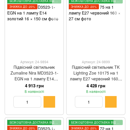
БЕЗКОШТОВНА ДОСТАВКА ВІД 2000 ГРН
БЕЗКОШТОВНА ДОСТАВКА ВІД 2000 ГРН
ЗНИЖКА ДО -20%
ЗНИЖКА ДО -20%
Артикул: 24-9894
Артикул: 24-9899
Підвісний світильник
Підвісний світильник TK
Zumaline Nira MD3523-1-
Lighting Zoe 10175 на 1
EGN на 1 лампу E14
лампу E27 червоний 160 ×
золотий 16 × 150 см
27 см
4 913 грн
4 428 грн
В наявності
В наявності
БЕЗКОШТОВНА ДОСТАВКА ВІД 2000 ГРН
БЕЗКОШТОВНА ДОСТАВКА ВІД 2000 ГРН
ЗНИЖКА ДО -20%
ЗНИЖКА ДО -20%