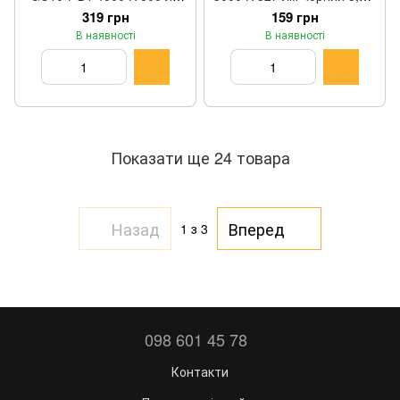
біла 5 × 5,4 × 5 × 5 см
5 см
319 грн
159 грн
В наявності
В наявності
Показати ще 24 товара
Назад
Вперед
1
з 3
098 601 45 78
Контакти