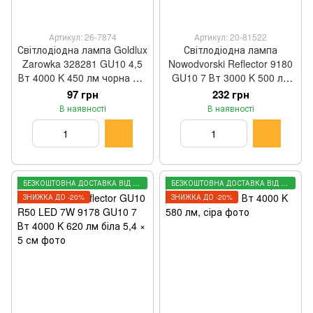
Артикул: 26-7874
Артикул: 20-81522
Світлодіодна лампа Goldlux
Світлодіодна лампа
Zarowka 328281 GU10 4,5
Nowodvorski Reflector 9180
Вт 4000 K 450 лм чорна 5 ×
GU10 7 Вт 3000 K 500 лм
5,4 см
біла 5,4 × 5 см
97 грн
232 грн
В наявності
В наявності
БЕЗКОШТОВНА ДОСТАВКА ВІД 3000 ГРН
БЕЗКОШТОВНА ДОСТАВКА ВІД 3000 ГРН
ЗНИЖКА ДО -20%
ЗНИЖКА ДО -20%