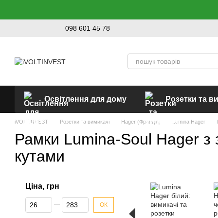
Перейти до основного контенту
098 601 45 78
Освітлення для дому
Розетки та в
iVOLTINVEST
Розетки та вимикачі
Hager (Франція)
Lumina Hager
Рамки Lumina-Soul Hager з
кутами
Ціна, грн
Від Ціна, грн
До Ціна, грн
ОК