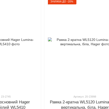
ЗНИЖКА ДО -20%
: 23-2745
Артикул: 20-23998
 основний Hager
Рамка 2-кратна WL5120 Lumina
 білий WL5410
вертикальна, біла, Hager