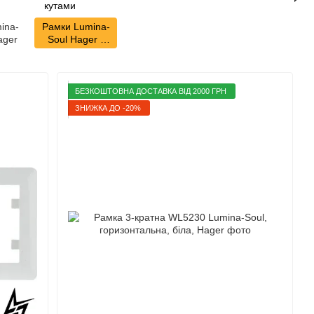
ina-
Рамки Lumina-
ager
Soul Hager з
заокругленими
кутами
БЕЗКОШТОВНА ДОСТАВКА ВІД 2000 ГРН
ЗНИЖКА ДО -20%