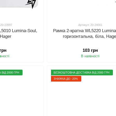
 20-23997
Артикул: 20-24001
L5010 Lumina-Soul,
Рамка 2-кратна WL5220 Lumina
 Hager
горизонтальна, біла, Hage
 грн
103 грн
вності
В наявності
ВІД 2000 ГРН
БЕЗКОШТОВНА ДОСТАВКА ВІД 2000 ГРН
ЗНИЖКА ДО -20%