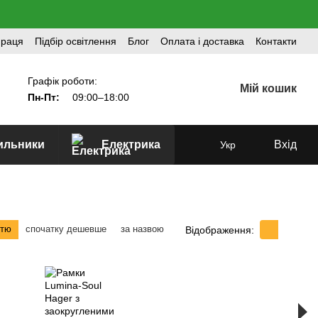
праця
Підбір освітлення
Блог
Оплата і доставка
Контакти
Графік роботи:
Мій кошик
Пн-Пт:
09:00–18:00
тильники
Електрика
Вхід
Укр
стю
спочатку дешевше
за назвою
Відображення: