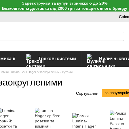
Зареєструйся та купуй зі знижкою до 20%
Безкоштовна доставка від 2000 грн за товари одного бренду
Спів
имикачі
Трекові системи
Вуличні сві
Рамки Lumina-Soul Hager з заокругленими кутами
 заокругленими
за популярні
Сортування: