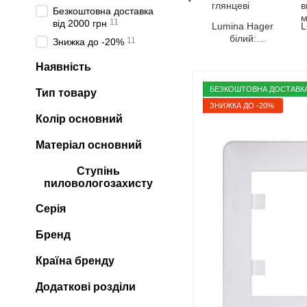
Безкоштовна доставка
11
від 2000 грн
Lumina Hager
L
білий:
11
Знижка до -20%
вимикачі та
розетки
Наявність
глянцеві
БЕЗКОШТОВНА ДОСТАВКА 
Тип товару
ЗНИЖКА ДО -20%
Колір основний
Матеріал основний
Ступінь
пиловологозахисту
Серія
Бренд
Країна бренду
Додаткові розділи