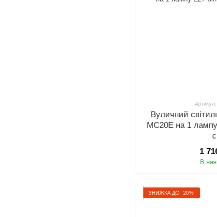
Артикул:
Вуличний світиль
MC20E на 1 лампу
1 71
В ная
ЗНИЖКА ДО -20%