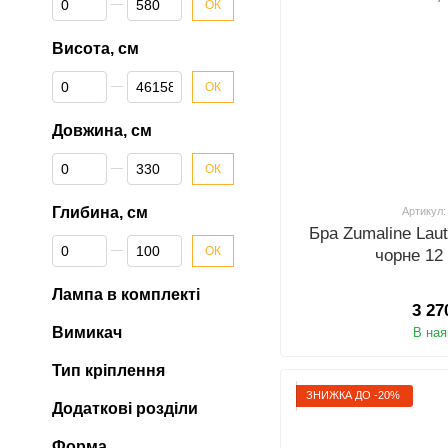
ОК
Висота, см
Від Висота, см
До Висота, см
ОК
Довжина, см
Від Довжина, см
До Довжина, см
ОК
Глибина, см
Артикул:
Бра Zumaline Lau
Від Глибина, см
До Глибина, см
ОК
чорне 12
Лампа в комплекті
3 27
Вимикач
В ная
Тип кріплення
ЗНИЖКА ДО -20%
Додаткові розділи
Форма