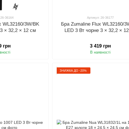
 26-36164
Артикул: 26-36177
ux WL32160/3W/BK
Бра Zumaline Flux WL32160/
3 × 32,2 × 12 см
LED 3 Вт чорне 3 × 32,2 × 1
9 грн
3 419 грн
вності
В наявності
ЗНИЖКА ДО -20%