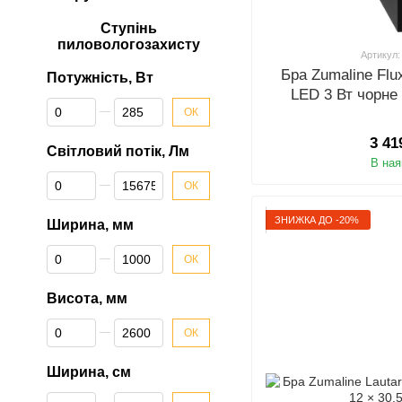
Ступінь
пиловологозахисту
Артикул:
Бра Zumaline Fl
Потужність, Вт
LED 3 Вт чорне 
Від Потужність, Вт
До Потужність, Вт
ОК
3 41
Світловий потік, Лм
В ная
Від Світловий потік, Лм
До Світловий потік, Лм
ОК
ЗНИЖКА ДО -20%
Ширина, мм
Від Ширина, мм
До Ширина, мм
ОК
Висота, мм
Від Висота, мм
До Висота, мм
ОК
Ширина, см
Від Ширина, см
До Ширина, см