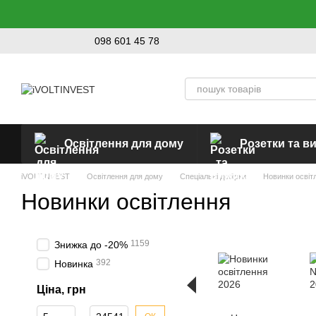
Перейти до основного контенту
098 601 45 78
Освітлення для дому
Розетки та в
iVOLTINVEST
Освітлення для дому
Спеціальні добірки
Новинки освіт
Новинки освітлення
1159
Знижка до -20%
392
Новинка
Ціна, грн
Від Ціна, грн
До Ціна, грн