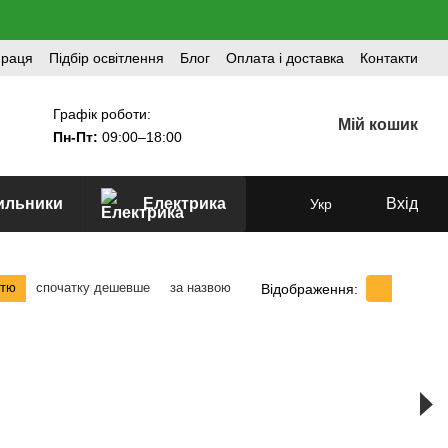
праця
Підбір освітлення
Блог
Оплата і доставка
Контакти
Графік роботи:
Мій кошик
Пн-Пт:
09:00–18:00
тильники
Електрика
Вхід
Укр
стю
спочатку дешевше
за назвою
Відображення: