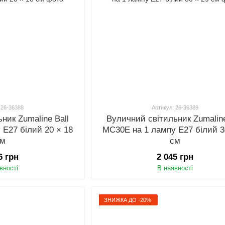
 26-36388
Артикул: 26-36389
ник Zumaline Ball
Вуличний світильник Zumaline
 E27 білий 20 × 18
MC30E на 1 лампу E27 білий 3
см
см
6 грн
2 045 грн
вності
В наявності
ЗНИЖКА ДО -20%