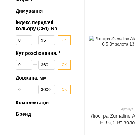
Димування
Індекс передачі
кольору (CRI), Ra
Від Індекс передачі кольору (CRI), Ra
До Індекс передачі кольору (CRI), Ra
ОК
Кут розсіювання, °
Від Кут розсіювання, °
До Кут розсіювання, °
ОК
Довжина, мм
Від Довжина, мм
До Довжина, мм
ОК
Комплектація
Артикул:
Бренд
Люстра Zumaline 
LED 6,5 Вт золо