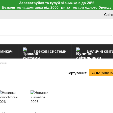
Зареєструйся та купуй зі знижкою до 20%
Безкоштовна доставка від 2000 грн за товари одного бренду
Спів
имикачі
Трекові системи
Вуличні сві
лення
за популярні
Сортування: