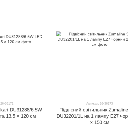
 26-36171
Артикул: 26-36173
Akari DU31288/6.5W
Підвісний світильник Zumaline
та 13,5 × 120 см
DU32201/1L на 1 лампу E27 чор
× 150 см