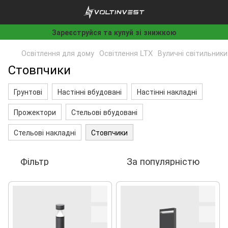
Зареєструйся та купуй зі знижкою
Освітлення для дому
Освітлення LTX
Вуличні світильники
Стовпчики
Грунтові
Настінні вбудовані
Настінні накладні
Прожектори
Стельові вбудовані
Стельові накладні
Стовпчики
Фільтр
За популярністю