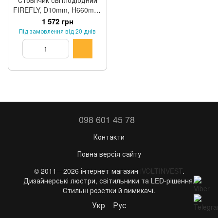
Стовпчик світлодіодний
FIREFLY, D10mm, H660mm,
LED 0.5W, 3000K, 90°, 9Lm,
1 572 грн
CRI>90, DC 24V блок
Під замовлення від 20 днів
живлення не в комплекті,
IP65, опаловий, чорний
098 601 45 78
Контакти
Повна версія сайту
© 2011—2026 інтернет-магазин
iVOLTINVEST
.
Дизайнерські люстри, світильники та LED-рішення.
Стильні розетки й вимикачі.
Укр
Рус