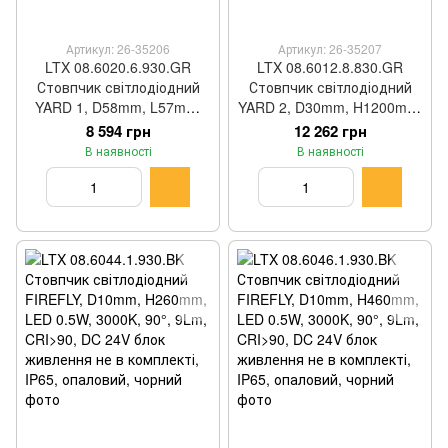
Артикул: 26-35206
Артикул: 26-35207
LTX 08.6020.6.930.GR
LTX 08.6012.8.830.GR
Стовпчик світлодіодний
Стовпчик світлодіодний
YARD 1, D58mm, L57mm,
YARD 2, D30mm, H1200mm,
H600mm, CREE LED 6.3W,
LED 8W, 3000K, 120°,
8 594 грн
12 262 грн
3000K, 30°, 478Lm, CRI>90,
1318Lm, CRI>80, DC 48V
В наявності
В наявності
220V-240V, IP65, прозоре
блок живлення не в
скло, графіт/нержавіюча
комплекті, IP65, опаловий,
сталь color
графіт