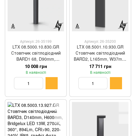
Артикул: 26-35199
Артикул: 26-35200
LTX 08.5000.10.830.GR
LTX 08.5001.10.930.GR
Стовпчик світлодіодний
Стовпчик світлодіодний
BARD1 68, D90mm,
BARD2, L165mm, W37mm,
H680mm, LED 10W, 3000K,
H600mm, LED 10W, 3000K,
10 008 грн
17 711 грн
360°, 600Lm, CRI>90, 220-
85°, 752Lm, CRI>90, 220-
В наявності
В наявності
240V, IP65, графіт
240V, IP65, графіт