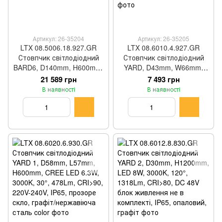
Артикул: 26-35204
Артикул: 26-35205
LTX 08.5006.18.927.GR
LTX 08.6010.4.927.GR
Стовпчик світлодіодний
Стовпчик світлодіодний
BARD6, D140mm, H600mm,
YARD, D43mm, W66mm,
Bridgelux LED 18W, 2700K,
H1000mm, CREE LED 3.6W,
21 589 грн
7 493 грн
360°, 877Lm, CRI>90, 220-
2700K, 36°, 248Lm, CRI>90,
В наявності
В наявності
240V, IP65, графіт
DC 24V блок живлення не
в комплекті, IP65, графіт