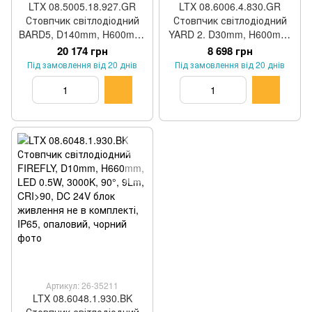
LTX 08.5005.18.927.GR
LTX 08.6006.4.830.GR
Стовпчик світлодіодний
Стовпчик світлодіодний
BARD5, D140mm, H600mm,
YARD 2. D30mm, H600mm,
Bridgelux LED 18W, 2700K,
LED 4W, 3000K, 120°,
20 174 грн
8 698 грн
360°, 685Lm, CRI>90, 220-
659Lm, CRI>80, DC 48V
Під замовлення від 20 днів
Під замовлення від 20 днів
240V, IP65, графіт
блок живлення не в
комплекті, IP65, опаловий,
графіт
Артикул: 26-35211
LTX 08.6048.1.930.BK