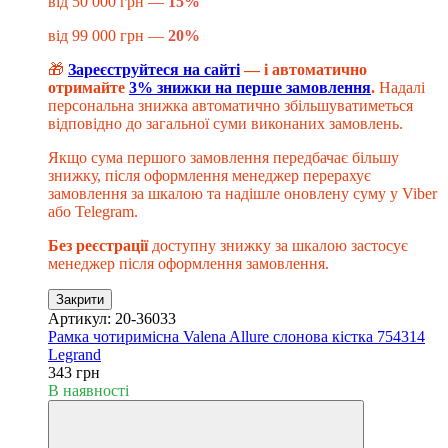
від 50 000 грн —
15%
від 99 000 грн —
20%
🎁
Зареєструйтеся на сайті
— і автоматично
отримайте
3% знижки на перше замовлення
.
Надалі
персональна знижка автоматично збільшуватиметься
відповідно до загальної суми виконаних замовлень.
Якщо сума першого замовлення передбачає більшу
знижку, після оформлення менеджер перерахує
замовлення за шкалою та надішле оновлену суму у Viber
або Telegram.
Без реєстрації
доступну знижку за шкалою застосує
менеджер після оформлення замовлення.
Закрити
Артикул: 20-36033
Рамка чотиримісна Valena Allure слонова кістка 754314
Legrand
343 грн
В наявності