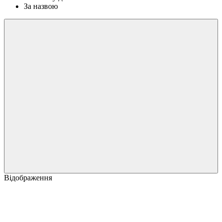
За назвою
Відображення