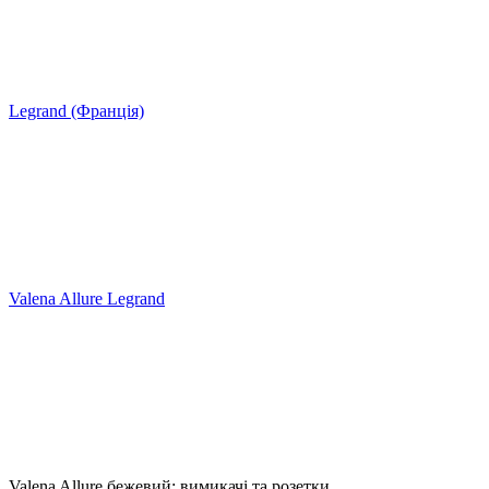
Legrand (Франція)
Valena Allure Legrand
Valena Allure бежевий: вимикачі та розетки