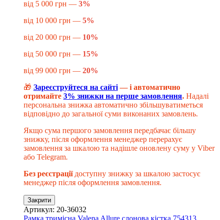
від 5 000 грн —
3%
від 10 000 грн —
5%
від 20 000 грн —
10%
від 50 000 грн —
15%
від 99 000 грн —
20%
🎁
Зареєструйтеся на сайті
— і автоматично
отримайте
3% знижки на перше замовлення
.
Надалі
персональна знижка автоматично збільшуватиметься
відповідно до загальної суми виконаних замовлень.
Якщо сума першого замовлення передбачає більшу
знижку, після оформлення менеджер перерахує
замовлення за шкалою та надішле оновлену суму у Viber
або Telegram.
Без реєстрації
доступну знижку за шкалою застосує
менеджер після оформлення замовлення.
Закрити
Артикул: 20-36032
Рамка тримісна Valena Allure слонова кістка 754313