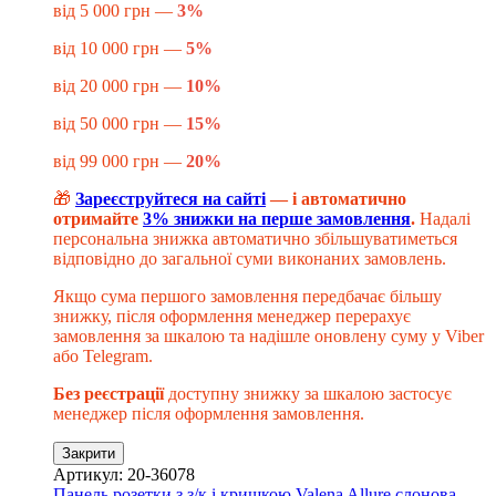
від 5 000 грн —
3%
від 10 000 грн —
5%
від 20 000 грн —
10%
від 50 000 грн —
15%
від 99 000 грн —
20%
🎁
Зареєструйтеся на сайті
— і автоматично
отримайте
3% знижки на перше замовлення
.
Надалі
персональна знижка автоматично збільшуватиметься
відповідно до загальної суми виконаних замовлень.
Якщо сума першого замовлення передбачає більшу
знижку, після оформлення менеджер перерахує
замовлення за шкалою та надішле оновлену суму у Viber
або Telegram.
Без реєстрації
доступну знижку за шкалою застосує
менеджер після оформлення замовлення.
Закрити
Артикул: 20-36078
Панель розетки з з/к і кришкою Valena Allure слонова