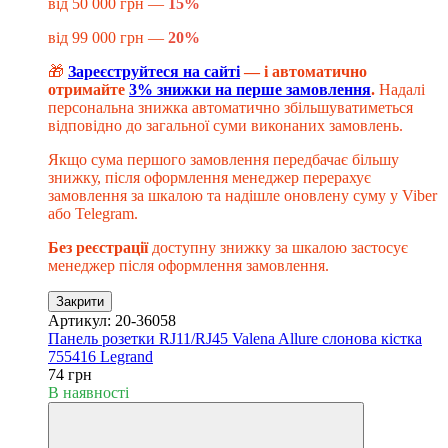
від 50 000 грн —
15%
від 99 000 грн —
20%
🎁
Зареєструйтеся на сайті
— і автоматично
отримайте
3% знижки на перше замовлення
.
Надалі
персональна знижка автоматично збільшуватиметься
відповідно до загальної суми виконаних замовлень.
Якщо сума першого замовлення передбачає більшу
знижку, після оформлення менеджер перерахує
замовлення за шкалою та надішле оновлену суму у Viber
або Telegram.
Без реєстрації
доступну знижку за шкалою застосує
менеджер після оформлення замовлення.
Закрити
Артикул: 20-36058
Панель розетки RJ11/RJ45 Valena Allure слонова кістка
755416 Legrand
74 грн
В наявності