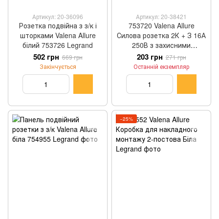
Артикул: 20-36096
Артикул: 20-38421
Розетка подвійна з з/к і
753720 Valena Allure
шторками Valena Allure
Силова розетка 2К + З 16А
білий 753726 Legrand
250В з захисними
шторками Безгвинтові
502 грн
203 грн
669 грн
271 грн
затискачі З лицьового
Закінчується
Останній екземпляр
панеллю Біла Legrand
−25%