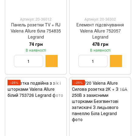
Артикул: 20-36012
Артикул: 20-36302
Панель розетки TV + RJ
Елемент підсвічування
Valena Allure біла 754835
Valena Allure 752057
Legrand
Legrand
74 грн
478 грн
В наявності
В наявності
−25%
−25%