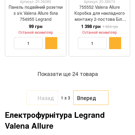
Артикул: 20-36080
Артикул: 20-38674
Панель подвійний розетки
755552 Valena Allure
з з/к Valena Allure біла
Коробка для накладного
754955 Legrand
монтажу 2-постова Біла
Legrand
99 грн
1 398 грн
1 864 грн
Останній екземпляр
Останній екземпляр
Показати ще 24 товара
Назад
Вперед
1
з 3
Електрофурнітура Legrand
Valena Allure