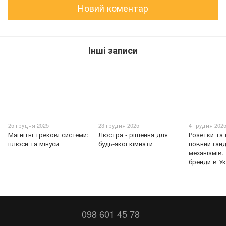
Новий коментар
Інші записи
25 грудня 2025
23 грудня 2025
4 грудня 202
Магнітні трекові системи:
Люстра - рішення для
Розетки та 
плюси та мінуси
будь-якої кімнати
повний гайд
механізмів.
бренди в Ук
098 601 45 78