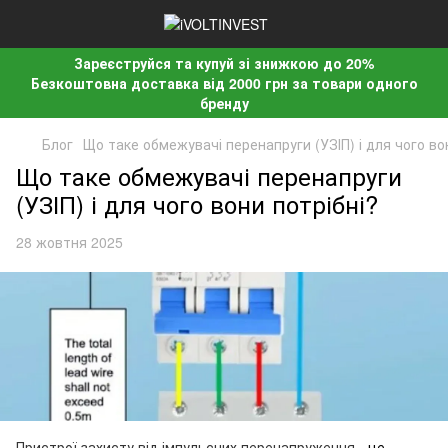
Зареєструйся та купуй зі знижкою до 20%
Безкоштовна доставка від 2000 грн за товари одного
бренду
Блог
Що таке обмежувачі перенапруги (УЗІП) і для чого во
Що таке обмежувачі перенапруги
(УЗІП) і для чого вони потрібні?
28 жовтня 2025
Пристрої захисту від імпульсних перенапруження
- це