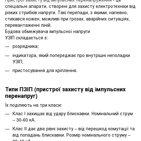
спеціальні апарати, створені для захисту електротехніки від
різких стрибків напруги. Такі перепади, з якими, напевно,
стикався кожен, можливі при грозах, аварійних ситуаціях,
перевантаженні ліній.
Будова обмежувача імпульсної напруги
УЗІП складається з:
розрядника;
індикатора, який попереджає про внутрішні неполадки
УЗІП;
пристосування для кріплення.
Типи ПЗІП (пристрої захисту від імпульсних
перенапруг)
Їх поділяють на три класи:
Клас I захищає від удару блискавки. Номінальний струм
– 30-60 кА.
Клас II дає два рівні захисту – від перешкод комутації та
від попадань блискавки. Розмір номінального струму –