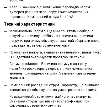
20-40 кА.
Клас III захищає від залишкових перепадів напруг,
диференціальних перенапруг і високочастотних
перешкод. Номінальний струм 5 - 10 кА.
Технічні характеристики
Максимальна напруга. Під цим поняттям необхідно
розуміти величину найбільшого значення величини
напруги, при якому обмежувач здатний зберігати свою
працездатність без обмеження часу.
Номінальна напруга, еквівалентна величині, вплив якого
ГНН здатний витримувати протягом 10 хвилин.
Струм провідності. Величина струму в ланцюгу
нелінійних резисторів у період впливу номінальних
значень прикладеної напруги. Зазвичай, має мізерне
значення.
Номінальний розрядний струм. Параметр, що визначає
класифікацію обмежувача за умов грозового режиму.
Розрахунковий струм комутаційного перенапруги.
Значення струму, що визначає класифікацію при
комутаційних перенапруженнях.