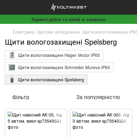
Зареєструйся та купуй зі знижкою
Електрика
Щитове обладнання
Щити вологозахищені IP6
Щити вологозахищені Spelsberg
Щити вологозахищені Hager Vector IP65
Щити вологозахищені Schneider Mureva IP65
Щити вологозахищені Spelsberg
Фільтр
За популярністю