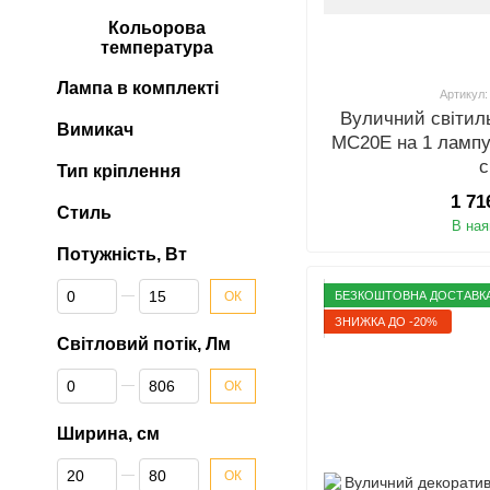
Кольорова
температура
Лампа в комплекті
Артикул:
Вуличний світиль
Вимикач
MC20E на 1 лампу
Тип кріплення
1 71
Стиль
В ная
Потужність, Вт
Від Потужність, Вт
До Потужність, Вт
БЕЗКОШТОВНА ДОСТАВК
ОК
ЗНИЖКА ДО -20%
Світловий потік, Лм
Від Світловий потік, Лм
До Світловий потік, Лм
ОК
Ширина, см
Від Ширина, см
До Ширина, см
ОК