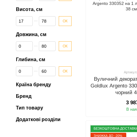
Висота, см
Від Висота, см
До Висота, см
ОК
Довжина, см
Від Довжина, см
До Довжина, см
ОК
Глибина, см
Від Глибина, см
До Глибина, см
ОК
Артикул
Вуличний декора
Країна бренду
Goldlux Argento 33
чорний 4
Бренд
3 98
Тип товару
В ная
Додаткові розділи
БЕЗКОШТОВНА ДОСТАВК
ЗНИЖКА ДО -20%