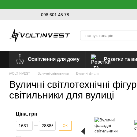
Перейти до основного контенту
098 601 45 78
Освітлення для дому
Розетки та в
iVOLTINVEST
Вуличні світильники
Вуличні фігури
Вуличні світлотехнічні фігу
світильники для вулиці
Ціна, грн
Від Ціна, грн
До Ціна, грн
ОК