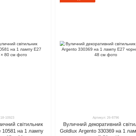
 18-10923
Артикул: 26-8796
личний світильник
Вуличний декоративний світи
e 10581 на 1 лампу
Goldlux Argento 330369 на 1 ла