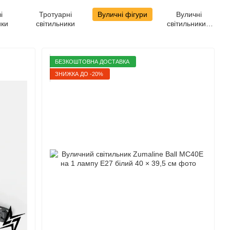
і
Тротуарні
Вуличні фігури
Вуличні
ики
світильники
світильники з
датчиком руху
БЕЗКОШТОВНА ДОСТАВКА
ЗНИЖКА ДО -20%