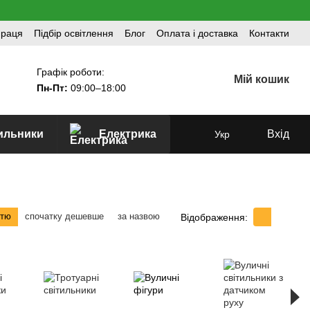
праця
Підбір освітлення
Блог
Оплата і доставка
Контакти
Графік роботи:
Мій кошик
Пн-Пт:
09:00–18:00
тильники
Електрика
Вхід
Укр
стю
спочатку дешевше
за назвою
Відображення: