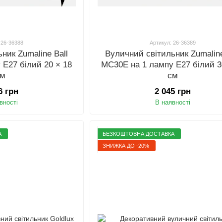
 26-36388
Артикул: 26-36389
ник Zumaline Ball
Вуличний світильник Zumaline
 E27 білий 20 × 18
MC30E на 1 лампу E27 білий 3
см
см
6 грн
2 045 грн
вності
В наявності
А
БЕЗКОШТОВНА ДОСТАВКА
ЗНИЖКА ДО -20%