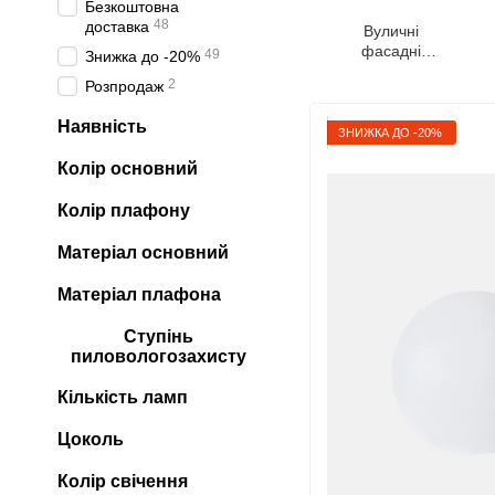
Безкоштовна
48
доставка
Вуличні
фасадні
49
Знижка до -20%
світильники
2
Розпродаж
Наявність
ЗНИЖКА ДО -20%
Колір основний
Колір плафону
Матеріал основний
Матеріал плафона
Ступінь
пиловологозахисту
Кількість ламп
Цоколь
Колір свічення