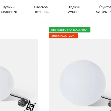
Вуличні
Стельові
Підвісні
Ґрунтов
стовпчики
вуличні
вуличні
світильн
світильники
світильники
БЕЗКОШТОВНА ДОСТАВКА
ЗНИЖКА ДО -20%