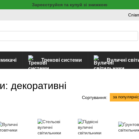
Зареєструйся та купуй зі знижкою
Спів
имикачі
Трекові системи
Вуличні сві
ри: декоративні
за популярні
Сортування: