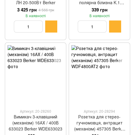
ЛН 20-500Вт Berker
полярна білизна K.1
12017019 Berker
3 425 грн
339 грн
4 566 грн
В наявності
В наявності
Артикул: 20-28260
Артикул: 20-28294
Вимикач 3-клавішний
Розетка для стерео-
(механізм) 16АХ / 400В
гучномовця, антрацит
633023 Berker WDE633023
(механізм) 457305 Berker
WDF4800AT2