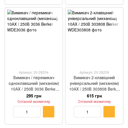
Артикул: 20-28254
Артикул: 20-28259
Вимикач / перемикач
Вимикач 2-клавішний
одноклавішний (механізм)
універсальний (механізм)
10АХ / 250В 3036 Berker
10АХ / 250В 303808 Berker
WDE3036
WDE303808
295 грн
615 грн
Останній екземпляр
Останній екземпляр