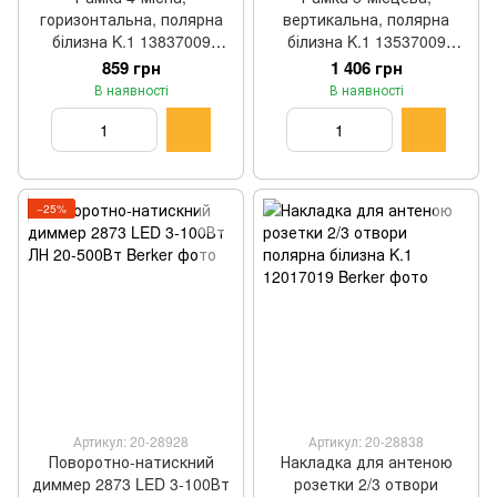
горизонтальна, полярна
вертикальна, полярна
білизна K.1 13837009
білизна K.1 13537009
Berker
Berker
859 грн
1 406 грн
В наявності
В наявності
−25%
Артикул: 20-28928
Артикул: 20-28838
Поворотно-натискний
Накладка для антеною
диммер 2873 LED 3-100Вт
розетки 2/3 отвори