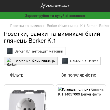
Зареєструйся та купуй зі знижкою
Розетки та вимикачі
Berker (Німеччина)
K.1 Berker
Berker
Розетки, рамки та вимикачі білий
глянець Berker K.1
Berker K.1 антрацит матовий
Berker K.1 білий глянець
Рамки K.1 Berker
Фільтр
За популярністю