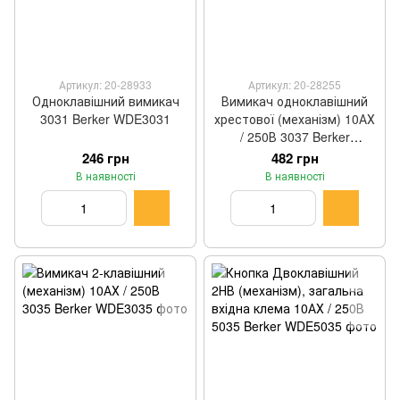
Артикул: 20-28933
Артикул: 20-28255
Одноклавішний вимикач
Вимикач одноклавішний
3031 Berker WDE3031
хрестової (механізм) 10АХ
/ 250В 3037 Berker
WDE3037
246 грн
482 грн
В наявності
В наявності