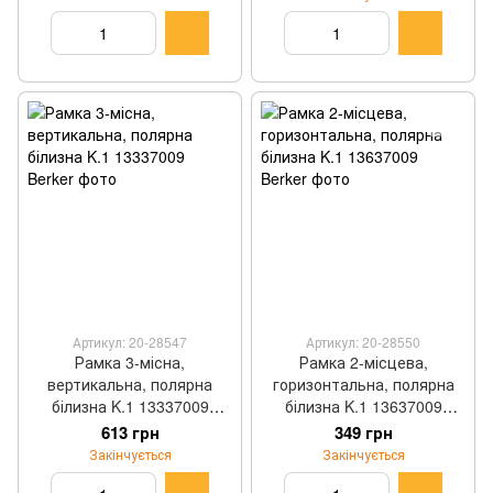
Berker
Артикул: 20-28547
Артикул: 20-28550
Рамка 3-місна,
Рамка 2-місцева,
вертикальна, полярна
горизонтальна, полярна
білизна K.1 13337009
білизна K.1 13637009
Berker
Berker
613 грн
349 грн
Закінчується
Закінчується