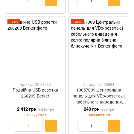
−25%
−25%
Артикул: 20-28935
Артикул: 20-29964
Подвійна USB розетка
10057009 Центральна
260209 Berker
панель для VDo-розеток і
кабельного виведення
колір: полярна білизна,
2 412 грн
248 грн
3 216 грн
330 грн
блискуче K.1 Berker
Закінчується
Закінчується