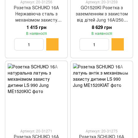
Артикул: 20-31256
Артикул: 20-31259
Розетка SCHUKO 16А
GO1520KI Розетка з
Нержавіюча сталь з
заземленням з захистом
механізмом захисту
від дітей Jung 16А/250В
дитини LS 990 Jung
блиск золота Jung LS серія
1 415 грн
8 629 грн
ES1520KI
В наявності
В наявності
Артикул: 20-31271
Артикул: 20-31275
Розетка SCHUKO 16А
Розетка SCHUKO 16А