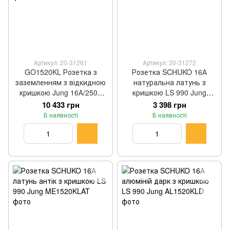
Артикул: 20-31261
Артикул: 20-31272
GO1520KL Розетка з
Розетка SCHUKO 16А
заземленням з відкидною
натуральна латунь з
кришкою Jung 16А/250В
кришкою LS 990 Jung
блиск золота LS серія
ME1520KLC
10 433 грн
3 398 грн
В наявності
В наявності