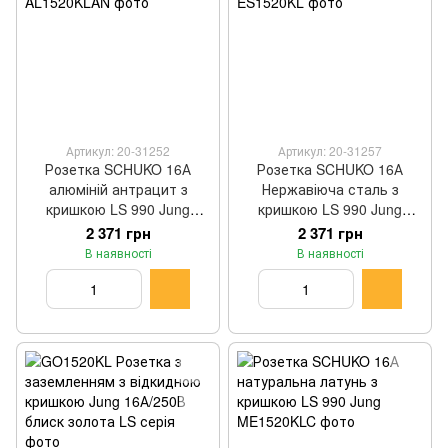
Артикул: 20-31252
Артикул: 20-31257
Розетка SCHUKO 16А
Розетка SCHUKO 16А
алюміній антрацит з
Нержавіюча сталь з
кришкою LS 990 Jung
кришкою LS 990 Jung
AL1520KLAN
ES1520KL
2 371 грн
2 371 грн
В наявності
В наявності