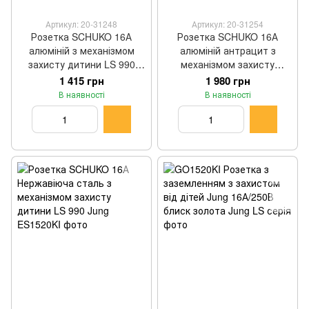
Артикул: 20-31248
Артикул: 20-31254
Розетка SCHUKO 16А
Розетка SCHUKO 16А
алюміній з механізмом
алюміній антрацит з
захисту дитини LS 990
механізмом захисту
Jung AL1520KI
дитини LS 990 Jung
1 415 грн
1 980 грн
AL1520KIAN
В наявності
В наявності