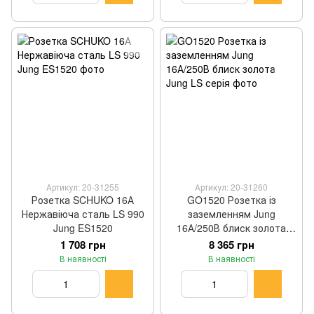
Артикул: 20-31255
Артикул: 20-31260
Розетка SCHUKO 16А
GO1520 Розетка із
Нержавіюча сталь LS 990
заземленням Jung
Jung ES1520
16А/250В блиск золота
Jung LS серія
1 708 грн
8 365 грн
В наявності
В наявності