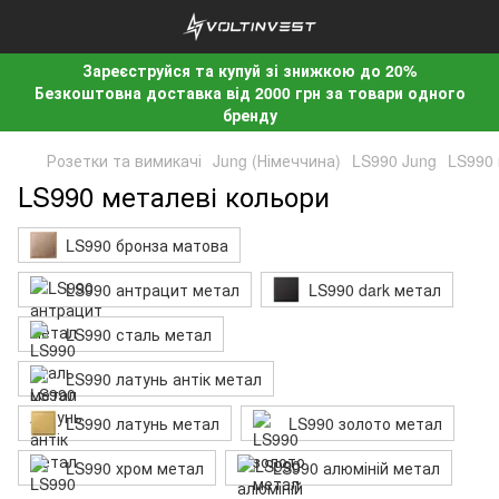
Зареєструйся та купуй зі знижкою до 20%
Безкоштовна доставка від 2000 грн за товари одного
бренду
Розетки та вимикачі
Jung (Німеччина)
LS990 Jung
LS990 
LS990 металеві кольори
LS990 бронза матова
LS990 антрацит метал
LS990 dark метал
LS990 сталь метал
LS990 латунь антік метал
LS990 латунь метал
LS990 золото метал
LS990 хром метал
LS990 алюміній метал