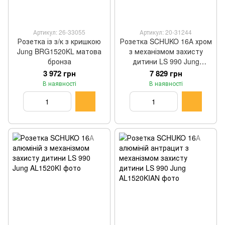
Артикул: 26-33055
Артикул: 20-31244
Розетка із з/к з кришкою
Розетка SCHUKO 16А хром
Jung BRG1520KL матова
з механізмом захисту
бронза
дитини LS 990 Jung
GCR1520KI
3 972 грн
7 829 грн
В наявності
В наявності