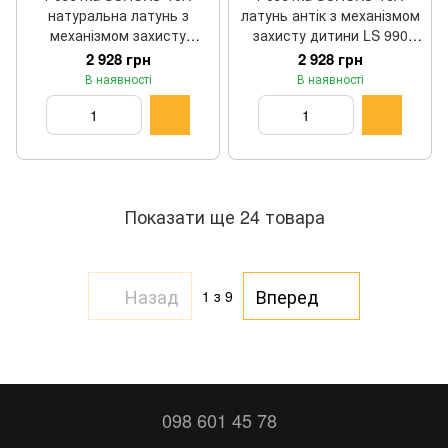
натуральна латунь з
латунь антік з механізмом
механізмом захисту
захисту дитини LS 990
дитини LS 990 Jung
Jung ME1520KIAT
2 928 грн
2 928 грн
ME1520KIC
В наявності
В наявності
Показати ще 24 товара
Назад
Вперед
1
з 9
098 601 45 78