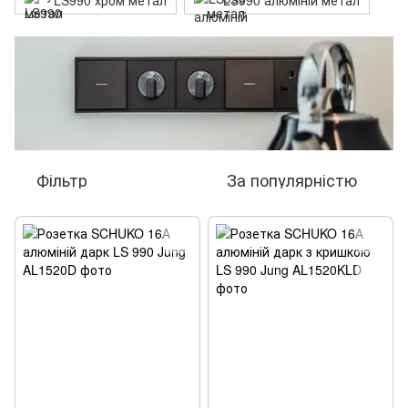
LS990 хром метал
LS990 алюміній метал
Фільтр
За популярністю