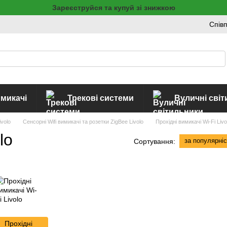
Зареєструйся та купуй зі знижкою
Спів
имикачі
Трекові системи
Вуличні сві
ivolo
Сенсорні Wifi вимикачі та розетки ZigBee Livolo
Прохідні вимикачі Wi-Fi Livo
lo
за популярні
Сортування:
Прохідні