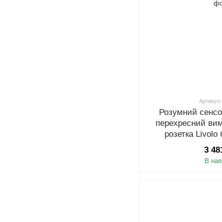
Артикул:
Розумний сенсо
перехресний вим
розетка Livolo
C702SZ/C
3 48
В ная