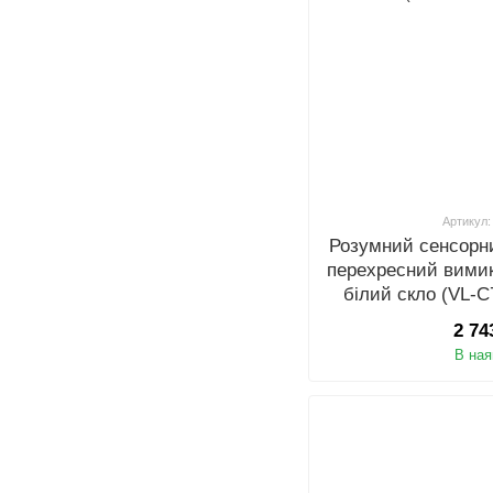
Артикул:
Розумний сенсорни
перехресний вимик
білий скло (VL
2 74
В ная