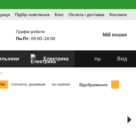
праця
Підбір освітлення
Блог
Оплата і доставка
Контакти
Графік роботи:
Мій кошик
Пн-Пт:
09:00–18:00
тильники
Електрика
Вхід
Укр
lo
стю
спочатку дешевше
за назвою
Відображення: