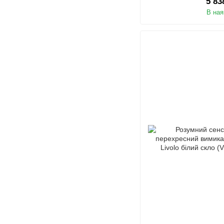
5 83
В ная