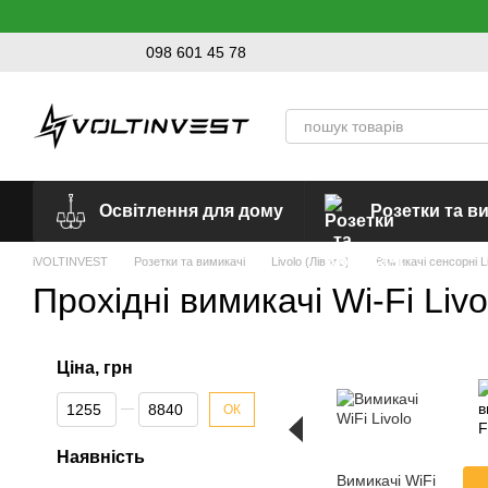
Перейти до основного контенту
098 601 45 78
Освітлення для дому
Розетки та в
iVOLTINVEST
Розетки та вимикачі
Livolo (Ліволо)
Вимикачі сенсорні L
Прохідні вимикачі Wi-Fi Livo
Ціна, грн
Від Ціна, грн
До Ціна, грн
ОК
Наявність
Вимикачі WiFi