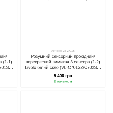
Артикул: 26-27125
ний/
Розумний сенсорний прохідний/
 (1-1)
перехресний вимикач 3 сенсора (1-2)
C701SZ-
Livolo білий скло (VL-C701SZ/C702SZ-
11)
5 400 грн
В наявності