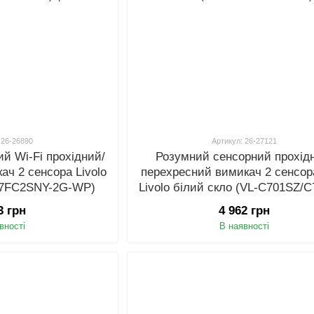
 26-26890
Артикул: 26-27121
й Wi-Fi прохідний/
Розумний сенсорний прохід
ач 2 сенсора Livolo
перехресний вимикач 2 сенсора
-C7FC2SNY-2G-WP)
Livolo білий скло (VL-C701SZ/
11)
3 грн
4 962 грн
вності
В наявності