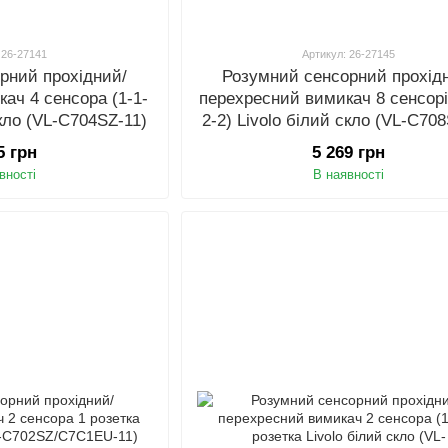
 26-27141
Артикул: 26-27145
рний прохідний/
Розумний сенсорний прохід
ач 4 сенсора (1-1-
перехресний вимикач 8 сенсорі
скло (VL-C704SZ-11)
2-2) Livolo білий скло (VL-C70
5 грн
5 269 грн
вності
В наявності