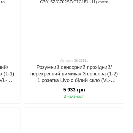
Артикул: 26-27161
ний/
Розумний сенсорний прохідний/
 (1-1)
перехресний вимикач 3 сенсора (1-2)
(VL-
1 розетка Livolo білий скло (VL-
1)
C701SZ/C702SZ/C7C1EU-11)
5 933 грн
В наявності