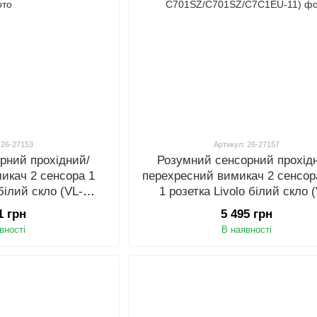
 26-27153
Артикул: 26-27157
рний прохідний/
Розумний сенсорний прохід
икач 2 сенсора 1
перехресний вимикач 2 сенсора
 білий скло (VL-
1 розетка Livolo білий скло 
7C1EU-11)
C701SZ/C701SZ/C7C1EU-1
1 грн
5 495 грн
вності
В наявності