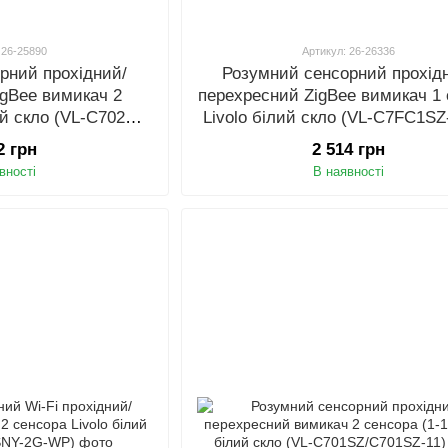
 26-25890
Артикул: 26-26336
рний прохідний/
Розумний сенсорний прохід
igBee вимикач 2
перехресний ZigBee вимикач 1
ий скло (VL-C702SZ-
Livolo білий скло (VL-C7FC1S
1)
2 грн
2 514 грн
вності
В наявності