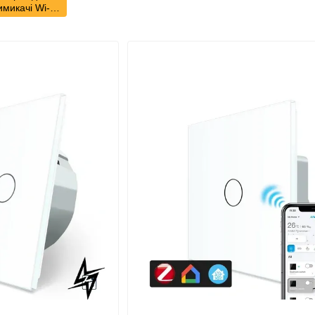
имикачі Wi-Fi
Livolo