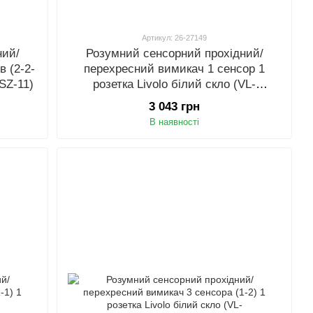
Артикул: 26-27149
ний/
Розумний сенсорний прохідний/
в (2-2-
перехресний вимикач 1 сенсор 1
8SZ-11)
розетка Livolo білий скло (VL-
C701SZ/C7C1EU-11)
3 043 грн
В наявності