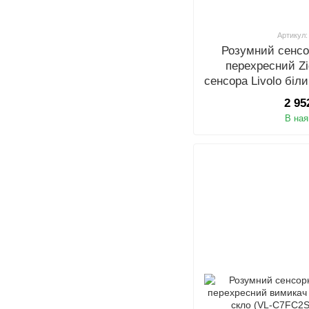
Артикул:
Розумний сенсо
перехресний Z
сенсора Livolo біл
1
2 95
В ная