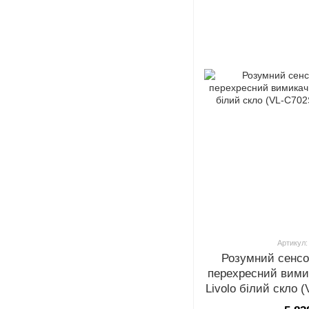
Артикул:
Розумний сенсо
перехресний вимик
Livolo білий скло
1