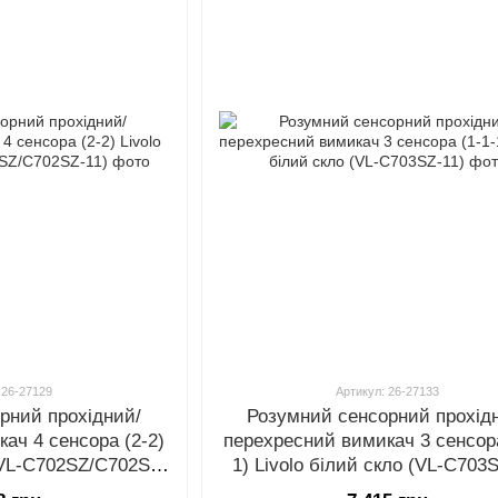
 26-27129
Артикул: 26-27133
рний прохідний/
Розумний сенсорний прохід
ач 4 сенсора (2-2)
перехресний вимикач 3 сенсора
 (VL-C702SZ/C702SZ-
1) Livolo білий скло (VL-C703
1)