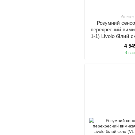
Артикул:
Розумний сенсо
перехресний вимик
1-1) Livolo білий 
4 54
В ная