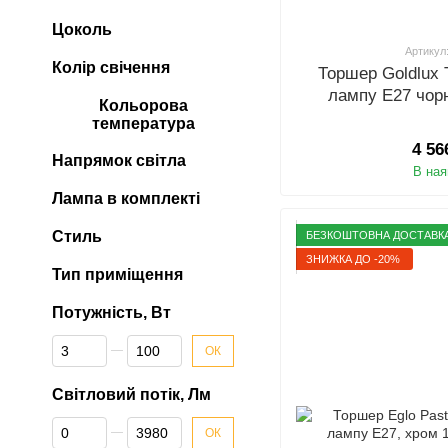
Цоколь
Артикул
Колір свічення
Торшер Goldlux 
лампу E27 чор
Кольорова
температура
4 56
Напрямок світла
В ная
Лампа в комплекті
Стиль
БЕЗКОШТОВНА ДОСТАВК
ЗНИЖКА ДО -20%
Тип приміщення
Потужність, Вт
Від Потужність, Вт
До Потужність, Вт
ОК
Світловий потік, Лм
Від Світловий потік, Лм
До Світловий потік, Лм
ОК