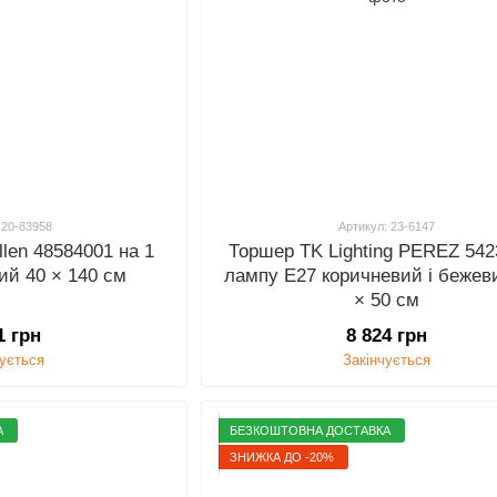
 20-83958
Артикул: 23-6147
llen 48584001 на 1
Торшер TK Lighting PEREZ 542
ий 40 × 140 см
лампу E27 коричневий і бежев
× 50 см
1 грн
8 824 грн
чується
Закінчується
А
БЕЗКОШТОВНА ДОСТАВКА
ЗНИЖКА ДО -20%