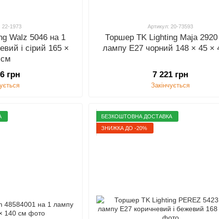
: 22-1973
Артикул: 20-73593
ng Walz 5046 на 1
Торшер TK Lighting Maja 2920
евий і сірий 165 ×
лампу E27 чорний 148 × 45 × 
 см
36 грн
7 221 грн
чується
Закінчується
А
БЕЗКОШТОВНА ДОСТАВКА
ЗНИЖКА ДО -20%