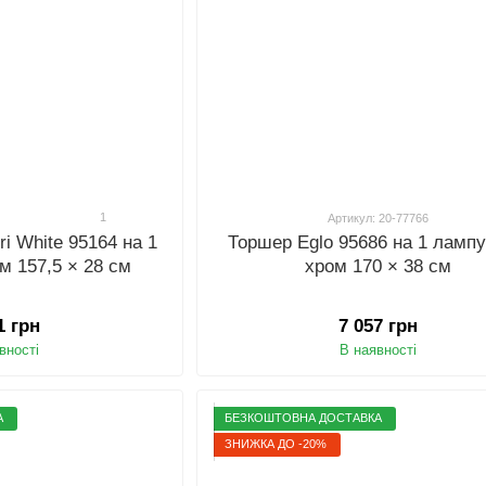
1
Артикул: 20-77766
ri White 95164 на 1
Торшер Eglo 95686 на 1 лампу
м 157,5 × 28 см
хром 170 × 38 см
1 грн
7 057 грн
вності
В наявності
А
БЕЗКОШТОВНА ДОСТАВКА
ЗНИЖКА ДО -20%