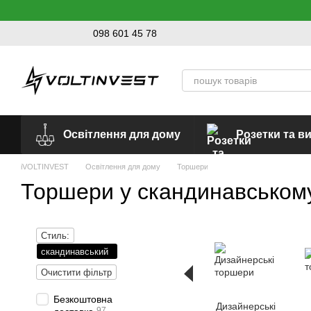
Перейти до основного контенту
098 601 45 78
Освітлення для дому
Розетки та в
iVOLTINVEST
Освітлення для дому
Торшери
Торшери у скандинавському
Стиль:
скандинавський
Очистити фільтр
Безкоштовна
Дизайнерські
97