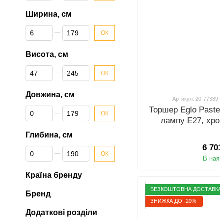
Ширина, см
Від Ширина, см
До Ширина, см
ОК
Висота, см
Від Висота, см
До Висота, см
ОК
Довжина, см
Артикул: 20-77389
Торшер Eglo Paste
Від Довжина, см
До Довжина, см
ОК
лампу E27, хро
Глибина, см
6 70
Від Глибина, см
До Глибина, см
ОК
В ная
Країна бренду
БЕЗКОШТОВНА ДОСТАВК
Бренд
ЗНИЖКА ДО -20%
Додаткові розділи