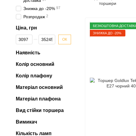
доставка
торшери
97
Знижка до -20%
2
Розпродаж
БЕЗКОШТОВНА ДОСТАВК
Ціна, грн
ЗНИЖКА ДО -20%
Від Ціна, грн
До Ціна, грн
ОК
Наявність
Колір основний
Колір плафону
Матеріал основний
Матеріал плафона
Вид стійки торшера
Вимикач
Кількість ламп