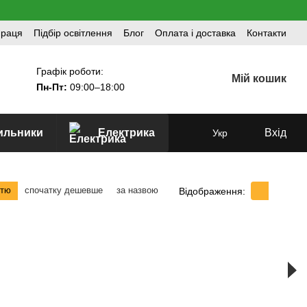
праця
Підбір освітлення
Блог
Оплата і доставка
Контакти
Графік роботи:
Мій кошик
Пн-Пт:
09:00–18:00
тильники
Електрика
Вхід
Укр
стю
спочатку дешевше
за назвою
Відображення: