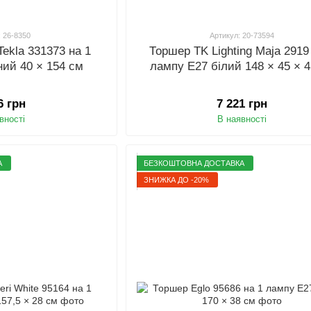
: 26-8350
Артикул: 20-73594
Tekla 331373 на 1
Торшер TK Lighting Maja 2919
ний 40 × 154 см
лампу E27 білий 148 × 45 × 
6 грн
7 221 грн
вності
В наявності
А
БЕЗКОШТОВНА ДОСТАВКА
ЗНИЖКА ДО -20%