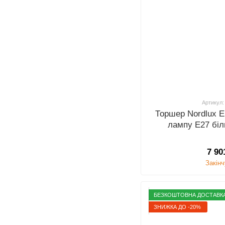
Артикул:
Торшер Nordlux E
лампу E27 біл
7 90
Закін
БЕЗКОШТОВНА ДОСТАВК
ЗНИЖКА ДО -20%