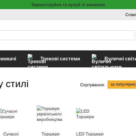
Зареєструйся та купуй зі знижкою
Спів
имикачі
Трекові системи
Вуличні сві
 стилі
за популярні
Сортування:
Сучасні
Торшери
LED Торшери