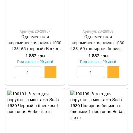
Артикул: 20-28957
Артикул: 20-28958
Одноместная
Одноместная
керамическая рамка 1930
керамическая рамка 1930
138165 (черный) Berker
138169 (полярная белизна)
WTD3100PBG
Berker WTD3100PWG
1 887 грн
1 887 грн
Под заказ от 20 дней
Под заказ от 20 дней