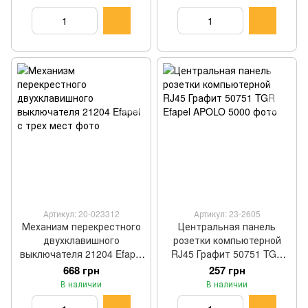
Артикул: 20-023312
Артикул: 23-2605
Механизм перекрестного
Центральная панель
двухклавишного
розетки компьютерной
выключателя 21204 Efapel
RJ45 Графит 50751 TGR
с трех мест
Efapel APOLO 5000
668 грн
257 грн
В наличии
В наличии