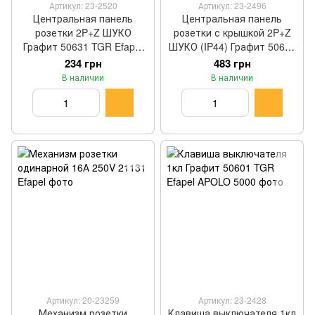
Артикул: 23-2520
Артикул: 23-2496
Центральная панель
Центральная панель
розетки 2P+Z ШУКО
розетки с крышкой 2P+Z
Графит 50631 TGR Efapel
ШУКО (IP44) Графит 50634
APOLO 5000
TGR Efapel APOLO 5000
234 грн
483 грн
В наличии
В наличии
Артикул: 20-23259
Артикул: 23-2428
Механизм розетки
Клавиша выключателя 1кл