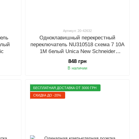
Артикул: 20-42632
ель
Одноклавишный перекрестный
елый
переключатель NU310518 схема 7 10А
ic
1М белый Unica New Schneider
Electric
848 грн
В наличии
БЕСПЛАТНАЯ ДОСТАВКА ОТ 3000 ГРН
СКИДКА ДО -20%