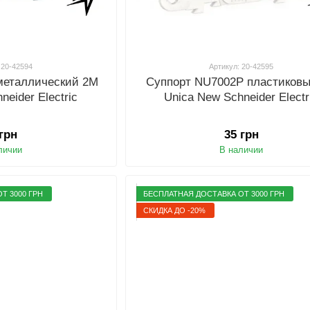
 20-42594
Артикул: 20-42595
металлический 2М
Суппорт NU7002P пластиков
neider Electric
Unica New Schneider Electr
 грн
35 грн
личии
В наличии
Т 3000 ГРН
БЕСПЛАТНАЯ ДОСТАВКА ОТ 3000 ГРН
СКИДКА ДО -20%