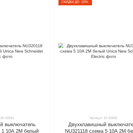
СКИДКА ДО -20%
 20-42641
Артикул: 20-42662
й выключатель
Двухклавишный выключат
 1 10А 2М белый
NU321118 схема 5 10А 2М б