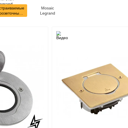
страиваемые
Mosaic
розеточные
Legrand
блоки в пол
или стол
Legrand