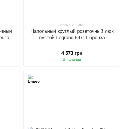
Артикул: 20-93534
очный
Напольный круглый розеточный люк
онза
пустой Legrand 89711 бронза
4 573 грн
В наличии