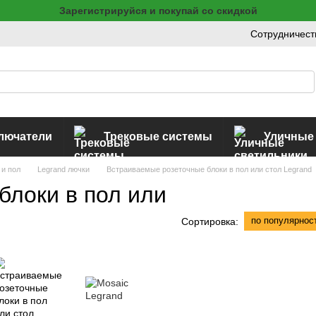
Зарегистрируйся и покупай со скидкой
Сотрудничест
ключатели
Трековые системы
Уличные
 и пол
Legrand лючки
Встраиваемые розеточные блоки в пол или стол Legrand
блоки в пол или
по популярнос
Сортировка: