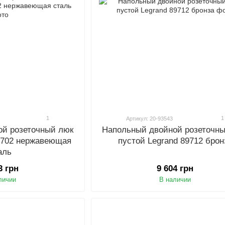
1
1
Артикул: 20-93543
ой розеточный люк
Напольный двойной розеточн
89702 нержавеющая
пустой Legrand 89712 брон
аль
3 грн
9 604 грн
личии
В наличии