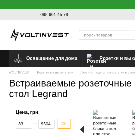
Перейти к основному контенту
098 601 45 78
Освещение для дома
Розетки и вы
iVOLTINVEST
Розетки и выключатели
Лючки и выдвижные розетки в стол
Встраиваемые розеточные 
стол Legrand
Цена, грн
От Цена, грн
До Цена, грн
OK