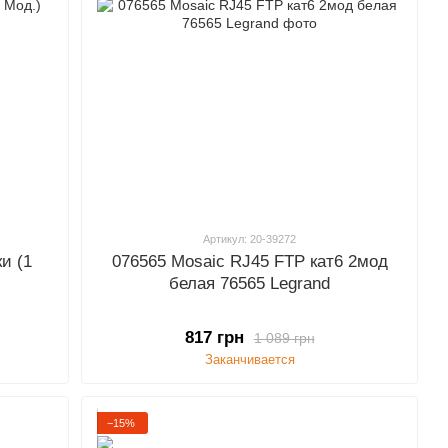
Артикул: 20-39272
и (1
076565 Mosaic RJ45 FTP кат6 2мод
белая 76565 Legrand
817 грн
1 089 грн
Заканчивается
−15%