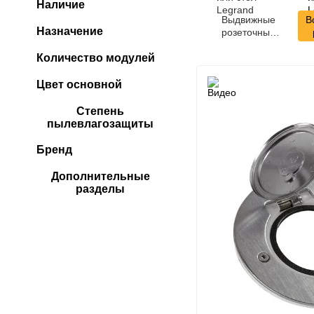
Наличие
Выдвижные
В
Назначение
розеточные
блоки в пол
Количество модулей
или стол
Legrand
Цвет основной
Степень
пылевлагозащиты
Бренд
Дополнительные
разделы