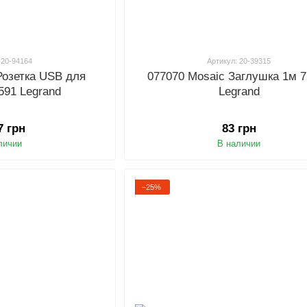
 20-94164
Артикул: 20-39315
Розетка USB для
077070 Mosaic Заглушка 1м 
591 Legrand
Legrand
7 грн
83 грн
личии
В наличии
−25%