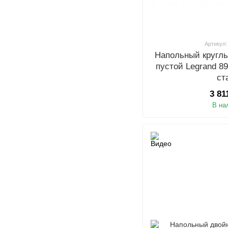
Артикул:
Напольный кругл
пустой Legrand 
ст
3 81
В на