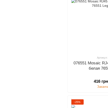
Артикул:
076551 Mosaic RJ
белая 765
416 гр
Заканч
−25%