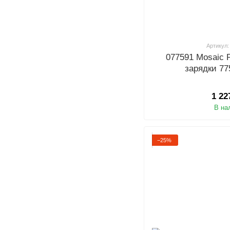
Артикул:
077591 Mosaic 
зарядки 77
1 22
В на
−25%