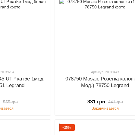
 20-39264
Артикул: 20-39443
45 UTP кат5е 1мод
078750 Mosaic Розетка колонк
51 Legrand
Мод.) 78750 Legrand
н
331 грн
555 грн
441 грн
ивается
Заканчивается
−25%