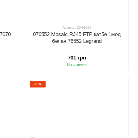
Артикул: 20-39266
77070
076552 Mosaic RJ45 FTP кат5е 1мод
белая 76552 Legrand
701 грн
В наличии
−25%