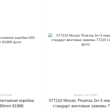
 20-94169
Артикул: 20-39330
Монтажная коробка
077210 Mosaic Розетка 2к+З не
d80mm 81988
стандарт винтовые зажимы 7