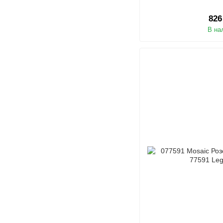
826
В на