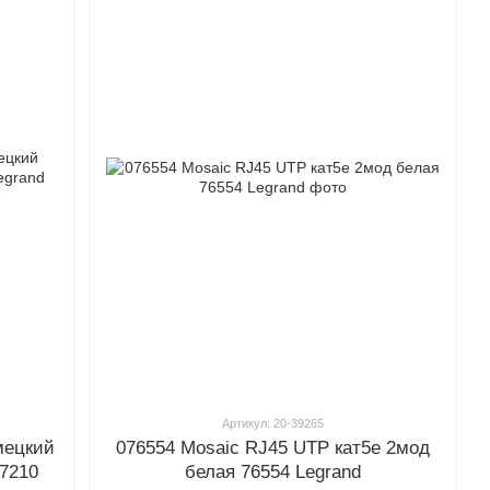
Артикул: 20-39265
мецкий
076554 Mosaic RJ45 UTP кат5е 2мод
7210
белая 76554 Legrand