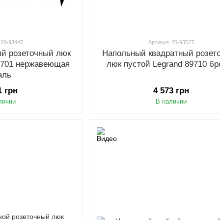
 20-93447
Артикул: 20-93527
ый розеточный люк
Напольный квадратный розет
89701 нержавеющая
люк пустой Legrand 89710 бр
аль
1 грн
4 573 грн
личии
В наличии