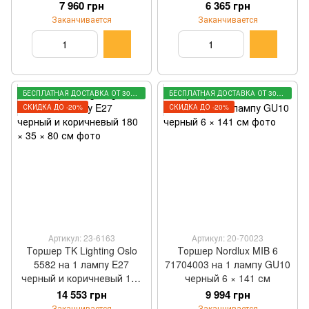
7 960 грн
6 365 грн
Заканчивается
Заканчивается
БЕСПЛАТНАЯ ДОСТАВКА ОТ 3000 ГРН
БЕСПЛАТНАЯ ДОСТАВКА ОТ 3000 ГРН
СКИДКА ДО -20%
СКИДКА ДО -20%
Артикул: 23-6163
Артикул: 20-70023
Торшер TK Lighting Oslo
Торшер Nordlux MIB 6
5582 на 1 лампу E27
71704003 на 1 лампу GU10
черный и коричневый 180
черный 6 × 141 см
× 35 × 80 см
14 553 грн
9 994 грн
Заканчивается
Заканчивается