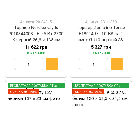
Артикул: 20-84015
Артикул: 23-11369
Торшер Nordlux Clyde
Торшер Zumaline Tenso
2010844003 LED 5 Вт 2700
F18014-GU10-BK на 1
K черный 26,6 × 138 см
лампу GU10 черный 23 ×
152 × 34 см
11 622 грн
5 327 грн
В наличии
В наличии
БЕСПЛАТНАЯ ДОСТАВКА ОТ 3000 ГРН
БЕСПЛАТНАЯ ДОСТАВКА ОТ 3000 ГРН
СКИДКА ДО -20%
СКИДКА ДО -20%