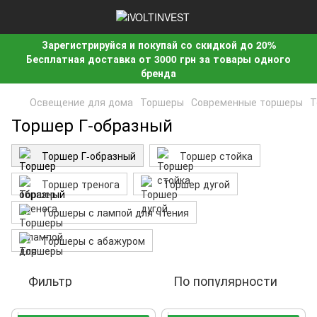
Зарегистрируйся и покупай со скидкой до 20%
Бесплатная доставка от 3000 грн за товары одного
бренда
Освещение для дома
Торшеры
Современные торшеры
Т
Торшер Г-образный
Торшер Г-образный
Торшер стойка
Торшер тренога
Торшер дугой
Торшеры с лампой для чтения
Торшеры с абажуром
Фильтр
По популярности