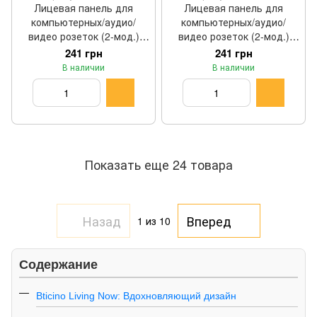
Лицевая панель для
Лицевая панель для
компьютерных/аудио/
компьютерных/аудио/
видео розеток (2-мод.)
видео розеток (2-мод.)
Bticino LIVING NOW цвет
Bticino LIVING NOW цвет
241 грн
241 грн
песочный KM07M2
белый KW07M2
В наличии
В наличии
Показать еще 24 товара
Назад
Вперед
1
из 10
Содержание
Bticino Living Now: Вдохновляющий дизайн