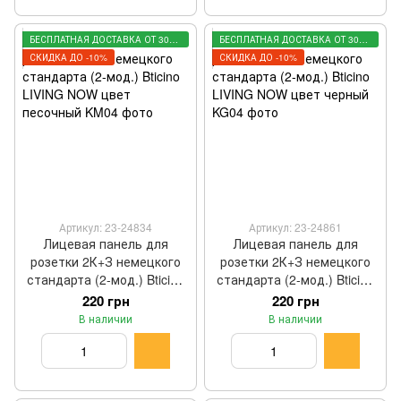
БЕСПЛАТНАЯ ДОСТАВКА ОТ 3000 ГРН
БЕСПЛАТНАЯ ДОСТАВКА ОТ 3000 ГРН
СКИДКА ДО -10%
СКИДКА ДО -10%
Артикул: 23-24834
Артикул: 23-24861
Лицевая панель для
Лицевая панель для
розетки 2К+З немецкого
розетки 2К+З немецкого
стандарта (2-мод.) Bticino
стандарта (2-мод.) Bticino
LIVING NOW цвет
LIVING NOW цвет черный
220 грн
220 грн
песочный KM04
KG04
В наличии
В наличии