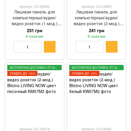
Артикул: 23-24883
Артикул: 23-24892
Лицевая панель для
Лицевая панель для
компьютерных/аудио/
компьютерных/аудио/
видео розеток (1-мод.)
видео розеток (2-мод.)
Bticino LIVING NOW цвет
Bticino LIVING NOW цвет
231 грн
241 грн
черный KG07
черный KG07M2
В наличии
В наличии
БЕСПЛАТНАЯ ДОСТАВКА ОТ 3000 ГРН
БЕСПЛАТНАЯ ДОСТАВКА ОТ 3000 ГРН
СКИДКА ДО -10%
СКИДКА ДО -10%
Артикул: 23-24979
Артикул: 23-24980