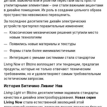
детали. Выключатели и розетки перестали быть просто
утилитарными элементами – они стали важными акцентами
в дизайне помещения. Их роль в создании цельного образа
пространства невозможно переоценить.
За последнее десятилетие дизайн электрических
устройств претерпел поразительные изменения:
Классические механические решения уступили место
новым технологиям
Появились новые материалы и текстуры
Формы стали более минималистичными
Интеграция с умными системами стала стандартом
Living Now от Bticino воплощает эти тенденции, предлагая
продукты, которые не только отвечают техническим
требованиям, но и удовлетворяют самым требовательным
эстетическим запросам.
История Битичино Ливинг Нав
Living Light
от Bticino десятилетиями задавала стандарты
качества и дизайна электрооборудования.
Новая серия
Living Now
стала естественной эволюцией этой
легендарной коллекции, сохраняя лучшие традиции бренда.