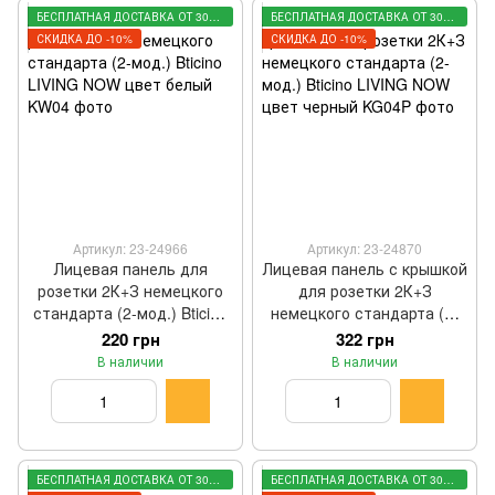
БЕСПЛАТНАЯ ДОСТАВКА ОТ 3000 ГРН
БЕСПЛАТНАЯ ДОСТАВКА ОТ 3000 ГРН
СКИДКА ДО -10%
СКИДКА ДО -10%
Артикул: 23-24966
Артикул: 23-24870
Лицевая панель для
Лицевая панель с крышкой
розетки 2К+З немецкого
для розетки 2К+З
стандарта (2-мод.) Bticino
немецкого стандарта (2-
LIVING NOW цвет белый
мод.) Bticino LIVING NOW
220 грн
322 грн
KW04
цвет черный KG04P
В наличии
В наличии
БЕСПЛАТНАЯ ДОСТАВКА ОТ 3000 ГРН
БЕСПЛАТНАЯ ДОСТАВКА ОТ 3000 ГРН