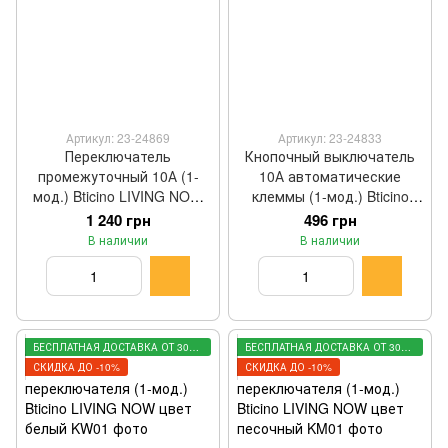
Артикул: 23-24869
Артикул: 23-24833
Переключатель
Кнопочный выключатель
промежуточный 10А (1-
10А автоматические
мод.) Bticino LIVING NOW
клеммы (1-мод.) Bticino
K4004
LIVING NOW K4005A
1 240 грн
496 грн
В наличии
В наличии
БЕСПЛАТНАЯ ДОСТАВКА ОТ 3000 ГРН
БЕСПЛАТНАЯ ДОСТАВКА ОТ 3000 ГРН
СКИДКА ДО -10%
СКИДКА ДО -10%