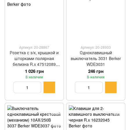
Артикул: 20-28867
Артикул: 20-28933
Розетка с з/к, крышкой и
Одноклавишный
шторками полярная
выключатель 3031 Berker
белизна R.x 47512089
WDE3031
Berker
1 026 грн
246 грн
В наличии
В наличии