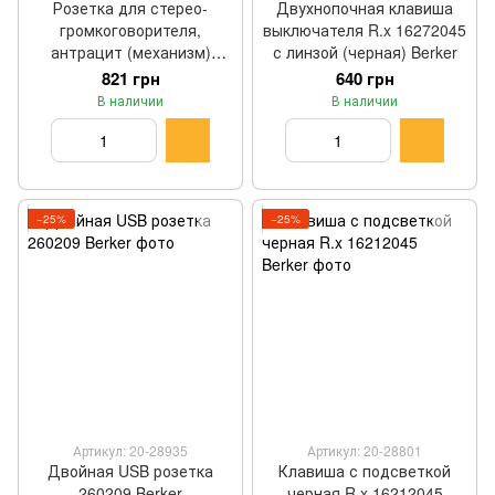
Розетка для стерео-
Двухнопочная клавиша
громкоговорителя,
выключателя R.x 16272045
антрацит (механизм)
с линзой (черная) Berker
457305 Berker
821 грн
640 грн
WDF4800AT2
В наличии
В наличии
−25%
−25%
Артикул: 20-28935
Артикул: 20-28801
Двойная USB розетка
Клавиша с подсветкой
260209 Berker
черная R.x 16212045