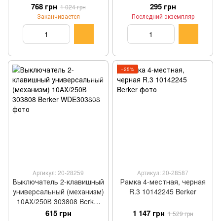
Berker
(механизм) 10АХ/250В
768 грн
295 грн
1 024 грн
3036 Berker WDE3036
Заканчивается
Последний экземпляр
−25%
Артикул: 20-28259
Артикул: 20-28587
Выключатель 2-клавишный
Рамка 4-местная, черная
универсальный (механизм)
R.3 10142245 Berker
10АХ/250В 303808 Berker
WDE303808
615 грн
1 147 грн
1 529 грн