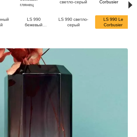
рный
LS 990
LS 990 светло-
LS 990 Le
ый
бежевый
серый
Corbusier
глянец