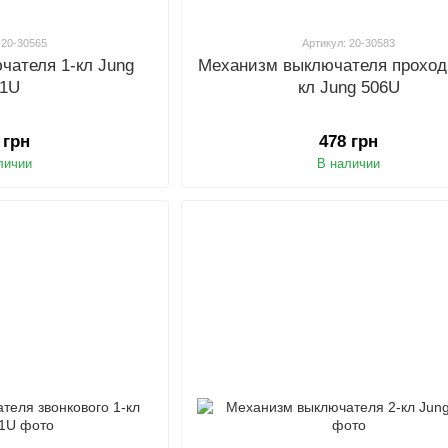
 20-30565
Артикул: 20-30583
чателя 1-кл Jung
Механизм выключателя проходн
01U
кл Jung 506U
 грн
478 грн
личии
В наличии