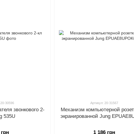
 20-30596
Артикул: 20-31567
теля звонкового 2-
Механизм компьютерной розет
ng 535U
экранированной Jung EPUAE
 грн
1 186 грн