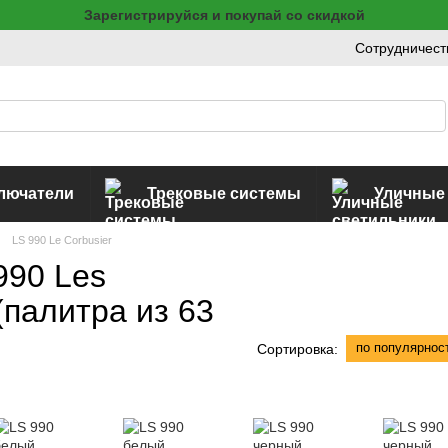
Зарегистрируйся и покупай со скидкой
Сотрудничест
ключатели
Трековые системы
Уличные
LS 990 Le Corbusier
990 Les
(палитра из 63
по популярнос
Сортировка: