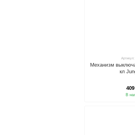
Артикул:
Механизм выключа
кл Ju
409
В на