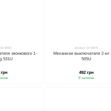
 20-30591
Артикул: 20-30576
теля звонкового 1-
Механизм выключателя 2-кл 
ng 531U
505U
 грн
492 грн
личии
В наличии