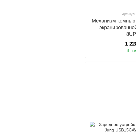
Артикул:
Механизм компьют
экранированно
8U
1 22
В на