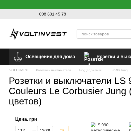
Перейти к основному контенту
098 601 45 78
Освещение для дома
Розетки и вы
iVOLTINVEST
Розетки и выключатели
Jung (Германия)
LS 990 Jung
Розетки и выключатели LS 
Couleurs Le Corbusier Jung 
цветов)
Цена, грн
От Цена, грн
До Цена, грн
OK