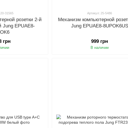
 20-31565
Артикул: 25-5486
ерной розетки 2-й
Механизм компьютерной розет
й Jung EPUAE8-
Jung EPUAE8-8UPOK6U
POK6
8 грн
999 грн
личии
В наличии