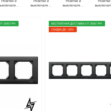
Розетки и
Розетки и
Розетки и
Розетки
выключатели
выключатели
выключатели
выключат
erten System
Merten System
Merten System
Merten Sy
M белый
M полярно-
M бежевый
M антра
белый
Т 2000 ГРН
БЕСПЛАТНАЯ ДОСТАВКА ОТ 2000 ГРН
СКИДКА ДО -20%