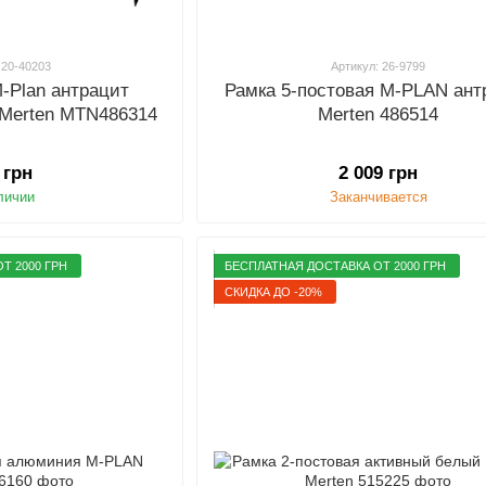
 20-40203
Артикул: 26-9799
M-Plan антрацит
Рамка 5-постовая M-PLAN ант
c Merten MTN486314
Merten 486514
 грн
2 009 грн
личии
Заканчивается
Т 2000 ГРН
БЕСПЛАТНАЯ ДОСТАВКА ОТ 2000 ГРН
СКИДКА ДО -20%