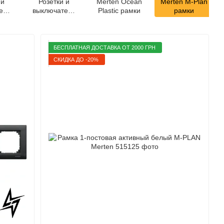
 и
Розетки и
Merten Ocean
Merten M-Plan
ели
выключатели
Plastic рамки
рамки
stem
Merten System
цит
M алюминий
БЕСПЛАТНАЯ ДОСТАВКА ОТ 2000 ГРН
СКИДКА ДО -20%