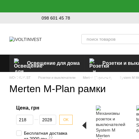
Перейти к основному контенту
098 601 45 78
Освещение для дома
Розетки и вы
iVOLTINVEST
Розетки и выключатели
Merten (Германия)
System M M
Merten M-Plan рамки
Цена, грн
От Цена, грн
До Цена, грн
OK
Бесплатная доставка
22
от 2000 грн