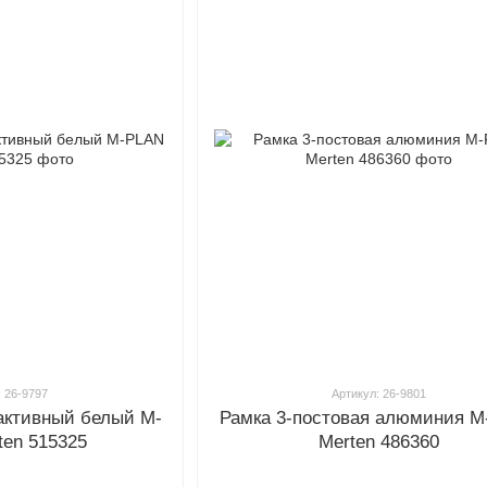
: 26-9797
Артикул: 26-9801
 активный белый M-
Рамка 3-постовая алюминия 
ten 515325
Merten 486360