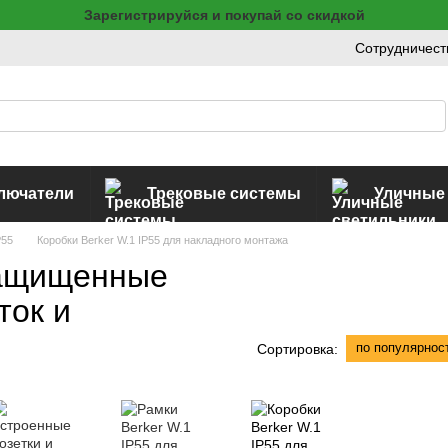
Зарегистрируйся и покупай со скидкой
Сотрудничест
ключатели
Трековые системы
Уличные
P55
Коробки Berker W.1 IP55 для накладного монтажа
защищенные
ток и
по популярнос
Сортировка: