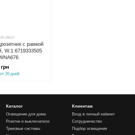
 20-28013
розетник с рамкой
й, W.1 6719333505
 WNA676
 грн
 от 20 дней
Каталог
Клиентам
Освещение для дома
Вход в личный кабинет
Розетки и выключатели
Сотрудничество
Трековые системы
Подбор освещения