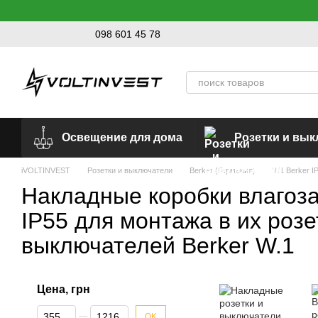
Перейти к основному контенту
098 601 45 78
Освещение для дома
Розетки и вы
iVOLTINVEST
Розетки и выключатели
Berker (Германия)
W1 Berker I
Накладные коробки влаго
IP55 для монтажа в их розе
выключателей Berker W.1
Цена, грн
От Цена, грн
До Цена, грн
OK