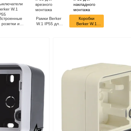
Встроенные
Рамки Berker
Коробки
розетки и
W.1 IP55 для
Berker W.1
выключатели
врезного
IP55 для
Berker W.1
монтажа
накладного
IP55
монтажа