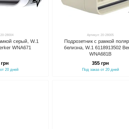
 20-28004
Артикул: 20-28005
амкой серый, W.1
Подрозетник с рамкой поля
Berker WNA671
белизна, W.1 6118913502 Be
WNA681B
 грн
355 грн
 от 20 дней
Под заказ от 20 дней