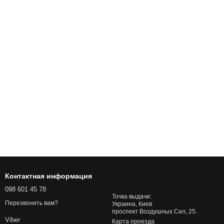
Контактная информация
098 601 45 78
Точка выдачи:
Перезвонить вам?
Украина, Киев
проспект Воздушных Сил, 25.
Viber
Карта проезда