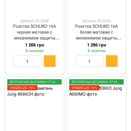
Артикул: 25-5548
Артикул: 25-5569
Розетка SCHUKO 16А
Розетка SCHUKO 16А
черная матовая с
белая матовая с
механизмом защиты
механизмом защиты
ребенка Jung
ребенка Jung
1 266 грн
1 266 грн
A1520BFKISWM
A1520BFKIWWM
В наличии
В наличии
БЕСПЛАТНАЯ ДОСТАВКА ОТ 3000 ГРН
БЕСПЛАТНАЯ ДОСТАВКА ОТ 3000 ГРН
СКИДКА ДО -10%
СКИДКА ДО -10%