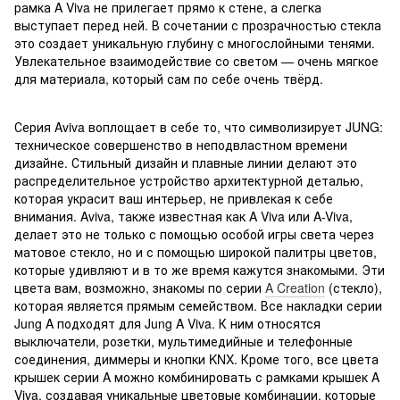
рамка A Viva не прилегает прямо к стене, а слегка
выступает перед ней. В сочетании с прозрачностью стекла
это создает уникальную глубину с многослойными тенями.
Увлекательное взаимодействие со светом — очень мягкое
для материала, который сам по себе очень твёрд.
Серия Aviva воплощает в себе то, что символизирует JUNG:
техническое совершенство в неподвластном времени
дизайне. Стильный дизайн и плавные линии делают это
распределительное устройство архитектурной деталью,
которая украсит ваш интерьер, не привлекая к себе
внимания. Aviva, также известная как A Viva или A-Viva,
делает это не только с помощью особой игры света через
матовое стекло, но и с помощью широкой палитры цветов,
которые удивляют и в то же время кажутся знакомыми. Эти
цвета вам, возможно, знакомы по серии
A Creation
(стекло),
которая является прямым семейством. Все накладки серии
Jung A подходят для Jung A Viva. К ним относятся
выключатели, розетки, мультимедийные и телефонные
соединения, диммеры и кнопки KNX. Кроме того, все цвета
крышек серии A можно комбинировать с рамками крышек A
Viva, создавая уникальные цветовые комбинации, которые