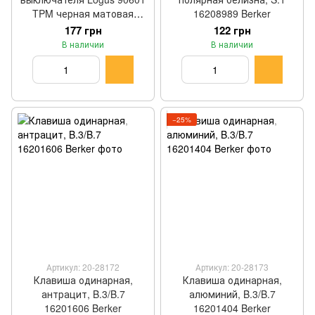
TPM черная матовая
16208989 Berker
Efapel
177 грн
122 грн
В наличии
В наличии
−25%
Артикул: 20-28172
Артикул: 20-28173
Клавиша одинарная,
Клавиша одинарная,
антрацит, B.3/B.7
алюминий, B.3/B.7
16201606 Berker
16201404 Berker