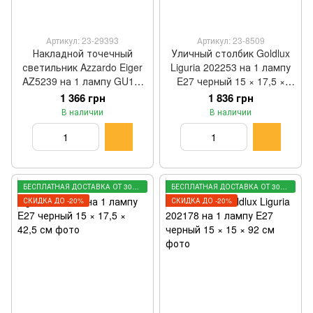
Артикул: 23-29393
Артикул: 23-8509
Накладной точечный
Уличный столбик Goldlux
светильник Azzardo Eiger
Liguria 202253 на 1 лампу
AZ5239 на 1 лампу GU10,
E27 черный 15 × 17,5 ×
золотой, 5,5 × 9 см
96,5 см
1 366 грн
1 836 грн
В наличии
В наличии
БЕСПЛАТНАЯ ДОСТАВКА ОТ 3000 ГРН
БЕСПЛАТНАЯ ДОСТАВКА ОТ 3000 ГРН
СКИДКА ДО -20%
СКИДКА ДО -20%