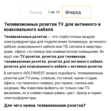
Назад
Вперед
1
из 13
Телевизионные розетки TV для антенного и
коаксиального кабеля
Телевизионные розетки
— это слаботочные модули
электрофурнитуры для подключения телевизора, антенного
кабеля, коаксиального кабеля или ТВ-сигнала в квартире,
доме, офисе, гостинице или коммерческом помещении. Их
ищут как
TV розетка
,
розетка для телевизора
,
телевизионная розетка
,
розетка для антенного кабеля
,
розетка для коаксиального кабеля
и
антенная розетка
.
В каталоге iVOLTINVEST можно подобрать телевизионные
розетки для TV-зоны, спальни, гостиной, кухни-студии,
офиса, гостиничного номера, ресторана, салона или
шоурума. Мы помогаем выбрать не только сам TV-
механизм, но и совместимые рамки, цвет, бренд и серию
электрофурнитуры.
Для чего нужна телевизионная розетка?