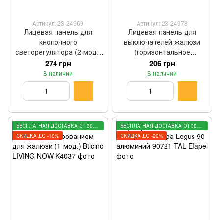
Артикул: 23-24969
Артикул: 23-24978
Лицевая панель для
Лицевая панель для
кнопочного
выключателей жалюзи
светорегулятора (2-мод.)
(горизонтальное
Bticino LIVING NOW цвет
размещение) (2-мод.)
274 грн
206 грн
белый KW19
Bticino LIVING NOW цвет
В наличии
В наличии
белый KW05M2
БЕСПЛАТНАЯ ДОСТАВКА ОТ 3000 ГРН
БЕСПЛАТНАЯ ДОСТАВКА ОТ 3000 ГРН
СКИДКА ДО -10%
СКИДКА ДО -20%