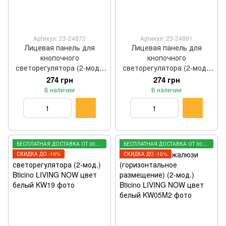
Артикул: 23-24872
Артикул: 23-24881
Лицевая панель для
Лицевая панель для
кнопочного
кнопочного
светорегулятора (2-мод.)
светорегулятора (2-мод.)
Bticino LIVING NOW цвет
Bticino LIVING NOW цвет
274 грн
274 грн
песочный KM19
черный KG19
В наличии
В наличии
БЕСПЛАТНАЯ ДОСТАВКА ОТ 3000 ГРН
БЕСПЛАТНАЯ ДОСТАВКА ОТ 3000 ГРН
СКИДКА ДО -10%
СКИДКА ДО -10%