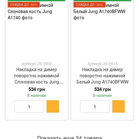
СКИДКА ДО -10%
СКИДКА ДО -10%
Артикул: 25-5503
Артикул: 25-5515
Накладка на димер
Накладка на димер
поворотно-нажимной
поворотно-нажимной
Слоновая кость Jung
Белый Jung A1740BFWW
A1740
534 грн
534 грн
В наличии
В наличии
Показать еще 24 товара