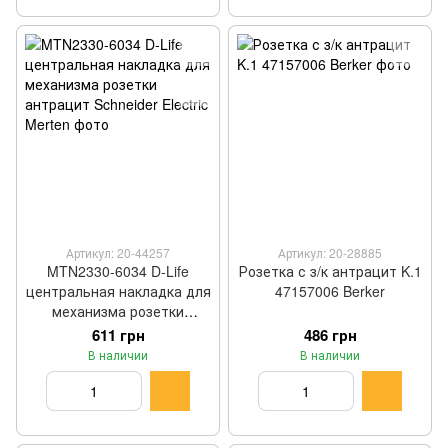
Артикул: 20-44257
Артикул: 20-28885
MTN2330-6034 D-Life
Розетка с з/к антрацит K.1
центральная накладка для
47157006 Berker
механизма розетки
антрацит Schneider Electric
611 грн
486 грн
Merten
В наличии
В наличии