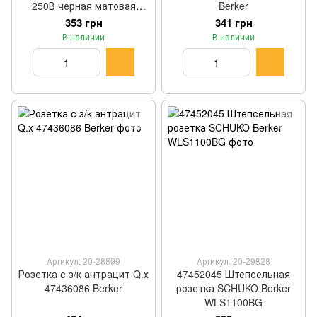
250В черная матовая
Berker
Efapel
353 грн
341 грн
В наличии
В наличии
Артикул: 20-28899
Артикул: 20-29828
Розетка с з/к антрацит Q.х
47452045 Штепсельная
47436086 Berker
розетка SCHUKO Berker
WLS1100BG