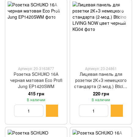
Артикул: 20-3163877
Артикул: 23-24861
Розетка SCHUKO 16А
Лицевая панель для
черная матовая Eco Profi
розетки 2К+З немецкого
Jung EP1420SWM
стандарта (2-мод.) Bticino
LIVING NOW цвет черный
415 грн
220 грн
KG04
В наличии
В наличии