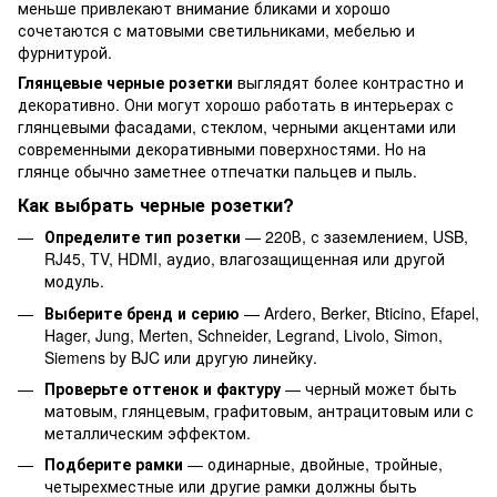
меньше привлекают внимание бликами и хорошо
сочетаются с матовыми светильниками, мебелью и
фурнитурой.
Глянцевые черные розетки
выглядят более контрастно и
декоративно. Они могут хорошо работать в интерьерах с
глянцевыми фасадами, стеклом, черными акцентами или
современными декоративными поверхностями. Но на
глянце обычно заметнее отпечатки пальцев и пыль.
Как выбрать черные розетки?
Определите тип розетки
— 220В, с заземлением, USB,
RJ45, TV, HDMI, аудио, влагозащищенная или другой
модуль.
Выберите бренд и серию
— Ardero, Berker, Bticino, Efapel,
Hager, Jung, Merten, Schneider, Legrand, Livolo, Simon,
Siemens by BJC или другую линейку.
Проверьте оттенок и фактуру
— черный может быть
матовым, глянцевым, графитовым, антрацитовым или с
металлическим эффектом.
Подберите рамки
— одинарные, двойные, тройные,
четырехместные или другие рамки должны быть