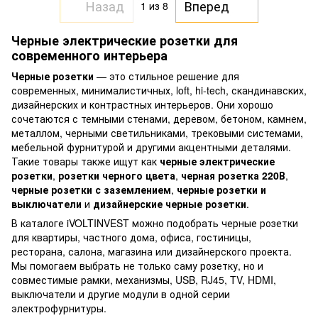
Назад
Вперед
1
из 8
Черные электрические розетки для
современного интерьера
Черные розетки
— это стильное решение для
современных, минималистичных, loft, hi-tech, скандинавских,
дизайнерских и контрастных интерьеров. Они хорошо
сочетаются с темными стенами, деревом, бетоном, камнем,
металлом, черными светильниками, трековыми системами,
мебельной фурнитурой и другими акцентными деталями.
Такие товары также ищут как
черные электрические
розетки
,
розетки черного цвета
,
черная розетка 220В
,
черные розетки с заземлением
,
черные розетки и
выключатели
и
дизайнерские черные розетки
.
В каталоге iVOLTINVEST можно подобрать черные розетки
для квартиры, частного дома, офиса, гостиницы,
ресторана, салона, магазина или дизайнерского проекта.
Мы помогаем выбрать не только саму розетку, но и
совместимые рамки, механизмы, USB, RJ45, TV, HDMI,
выключатели и другие модули в одной серии
электрофурнитуры.