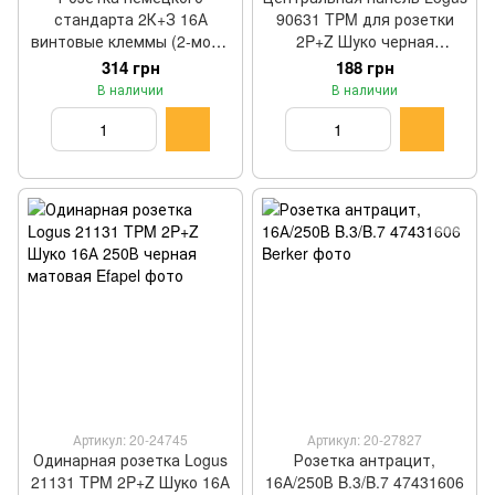
стандарта 2К+З 16А
90631 TPM для розетки
винтовые клеммы (2-мод.)
2P+Z Шуко черная
Bticino LIVING NOW цвет
матовая Efapel
314 грн
188 грн
черный KG4141
В наличии
В наличии
Артикул: 20-24745
Артикул: 20-27827
Одинарная розетка Logus
Розетка антрацит,
21131 TPM 2P+Z Шуко 16А
16А/250В B.3/B.7 47431606