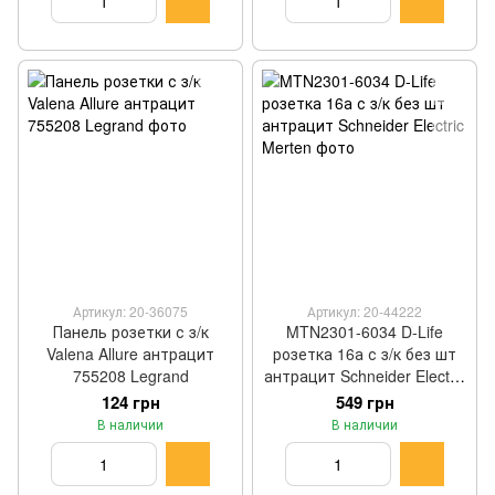
Артикул: 20-36075
Артикул: 20-44222
Панель розетки с з/к
MTN2301-6034 D-Life
Valena Allure антрацит
розетка 16а с з/к без шт
755208 Legrand
антрацит Schneider Electric
Merten
124 грн
549 грн
В наличии
В наличии