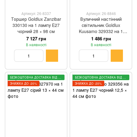
Артикул: 26-8337
Артикул: 26-8846
Торшер Goldlux Zanzibar
Вуличний настінний
330130 на 1 лампу E27
світильник Goldlux
чорний 28 × 98 см
Kuusamo 329332 на 1
лампу E27 чорний 17 × 9,5
7 127 грн
1 486 грн
× 12 см
В наявності
В наявності
БЕЗКОШТОВНА ДОСТАВКА ВІД 3000 ГРН
БЕЗКОШТОВНА ДОСТАВКА ВІД 3000 ГРН
ЗНИЖКА ДО -20%
ЗНИЖКА ДО -20%