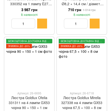
330352 на 1 лампу E27
Ø8,2 × 14,4 см / діаметр
чорний 40 × 38 см
отвору 7,5 см
3 987 грн
710 грн
1 014 грн
В наявності
В наявності
БЕЗКОШТОВНА ДОСТАВКА ВІД 3000 ГРН
БЕЗКОШТОВНА ДОСТАВКА ВІД 3000 ГРН
ЗНИЖКА ДО -20%
ЗНИЖКА ДО -20%
Артикул: 26-6695
Артикул: 26-6718
Люстра Goldlux Ofelia
Люстра Goldlux Mirella
331311 на 4 лампи GX53
327338 на 4 лампи GX53
чорна 90 × 150 × 1 см
чорна 67,5 × 100 × 8 см