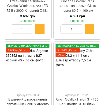
Стельовий світильник
Люстра Goldlux Paris
Goldlux Witold 326720 LED
326201 на 6 ламп GU10
72 Вт 3000 K чорний Ø48 ×
чорна 60,5 × 100 см
7,5 см
3 697 грн
4 591 грн
В наявності
В наявності
БЕЗКОШТОВНА ДОСТАВКА ВІД 3000 ГРН
БЕЗКОШТОВНА ДОСТАВКА ВІД 3000 ГРН
ЗНИЖКА ДО -20%
ЗНИЖКА ДО -20%
−30%
Артикул: 26-8804
Артикул: 23-11726
Вуличний декоративний
Спот Goldlux Haron 314185
світильник Goldlux Argento
на 1 лампу GU10 білий