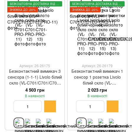
БЕЗКОШТОВНА ДОСТАВКА ВІД 3000 ГРН
БЕЗКОШТОВНА ДОСТАВКА ВІД 3000 ГРН
ЗНИЖКА ДО -20%
ЗНИЖКА ДО -20%
Артикул: 26-26175
Артикул: 26-26179
Безконтактний вимикач 3
Безконтактний вимикач 1
сенсора (1-1-1) Livolo білий
сенсор 1 розетка Livolo
скло (VL-C701/C701/C701-
білий скло (VL-
PRO-11)
C701/C7C1EU-PRO-11)
4 503 грн
2 023 грн
В наявності
В наявності