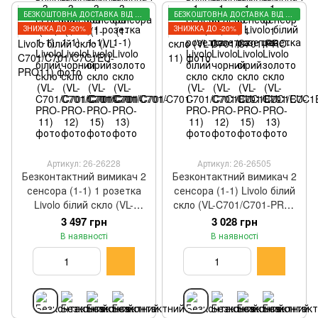
БЕЗКОШТОВНА ДОСТАВКА ВІД 3000 ГРН
БЕЗКОШТОВНА ДОСТАВКА ВІД 3000 ГРН
ЗНИЖКА ДО -20%
ЗНИЖКА ДО -20%
Артикул: 26-26228
Артикул: 26-26505
Безконтактний вимикач 2
Безконтактний вимикач 2
сенсора (1-1) 1 розетка
сенсора (1-1) Livolo білий
Livolo білий скло (VL-
скло (VL-C701/C701-PRO-
C701/C701/C7C1EU-
11)
3 497 грн
3 028 грн
PRO11)
В наявності
В наявності