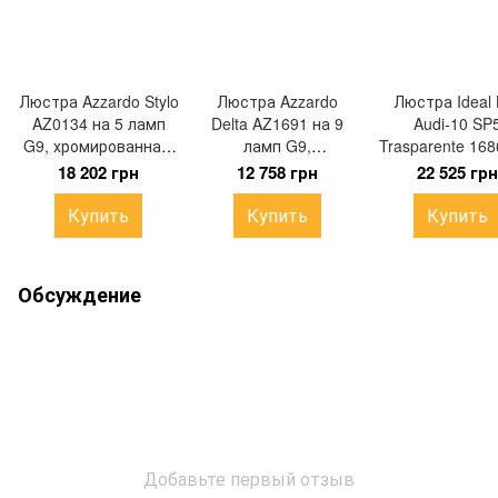
Люстра Azzardo Stylo
Люстра Azzardo
Люстра Ideal 
AZ0134 на 5 ламп
Delta AZ1691 на 9
Audi-10 SP
G9, хромированная,
ламп G9,
Trasparente 168
Ø18 × 257 см
хромированная, 50 ×
5 ламп E27, х
18 202 грн
12 758 грн
22 525 грн
120 см
48,5 × min40/
100 см
Купить
Купить
Купить
Обсуждение
Добавьте первый отзыв