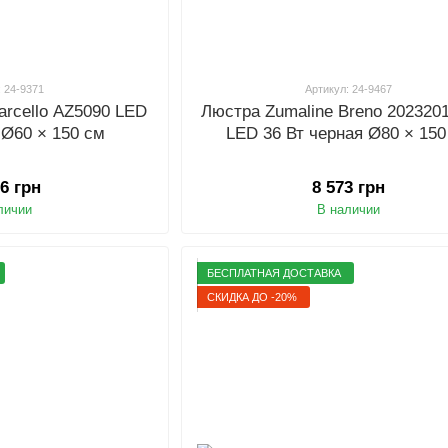
: 24-9371
Артикул: 24-9467
arcello AZ5090 LED
Люстра Zumaline Breno 202320
, Ø60 × 150 см
LED 36 Вт черная Ø80 × 150
56 грн
8 573 грн
личии
В наличии
БЕСПЛАТНАЯ ДОСТАВКА
СКИДКА ДО -20%