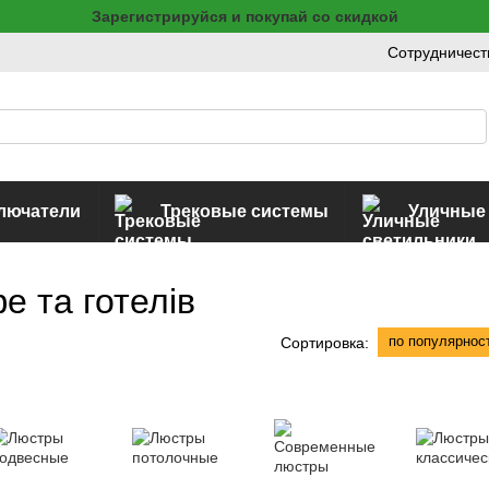
Зарегистрируйся и покупай со скидкой
Сотрудничест
ключатели
Трековые системы
Уличные
е та готелів
по популярнос
Сортировка: