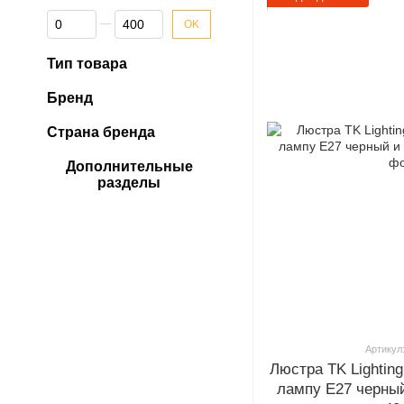
От Глубина, см
До Глубина, см
OK
Тип товара
Бренд
Страна бренда
Дополнительные
разделы
Артикул
Люстра TK Lightin
лампу E27 черны