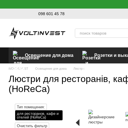
Перейти к основному контенту
098 601 45 78
Освещение для дома
Розетки и вы
iVOLTINVEST
Освещение для дома
Люстры
Люстри для ресторанів, каф
(HoReCa)
Тип помещения:
для ресторанов, кафе и
отелей (HoReCa)
Очистить фильтр