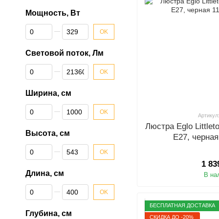
Мощность, Вт
От Мощность, Вт
До Мощность, Вт
OK
Световой поток, Лм
От Световой поток, Лм
До Световой поток, Лм
OK
Ширина, см
От Ширина, см
До Ширина, см
OK
Артикул
Люстра Eglo Little
Высота, см
E27, черная
От Высота, см
До Высота, см
OK
1 83
Длина, см
В на
От Длина, см
До Длина, см
OK
БЕСПЛАТНАЯ ДОСТАВКА
Глубина, см
СКИДКА ДО -20%