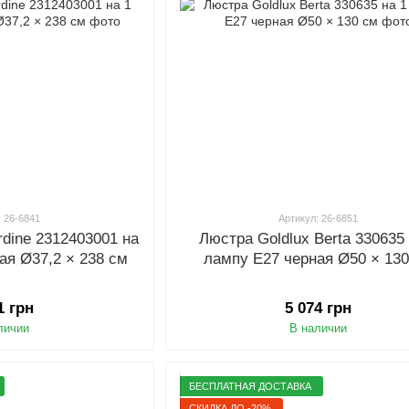
: 26-6841
Артикул: 26-6851
rdine 2312403001 на
Люстра Goldlux Berta 330635 
ая Ø37,2 × 238 см
лампу E27 черная Ø50 × 13
1 грн
5 074 грн
личии
В наличии
БЕСПЛАТНАЯ ДОСТАВКА
СКИДКА ДО -20%