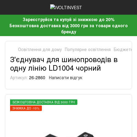
Зареєструйся та купуй зі знижкою до 20%
Безкоштовна доставка від 3000 грн за товари одного
бренду
Освітлення для дому
Популярне освітлення
Бюджетне 
З'єднувач для шинопроводів в
одну лінію LD1004 чорний
Артикул:
26-2860
Написати відгук
БЕЗКОШТОВНА ДОСТАВКА ВІД 3000 ГРН
ЗНИЖКА ДО -10%