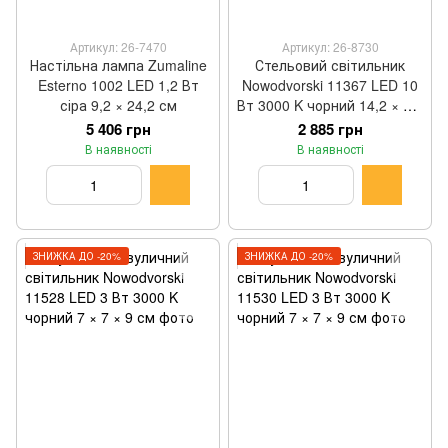
Артикул: 26-7470
Артикул: 26-8730
Настільна лампа Zumaline
Стельовий світильник
Esterno 1002 LED 1,2 Вт
Nowodvorski 11367 LED 10
сіра 9,2 × 24,2 см
Вт 3000 K чорний 14,2 × 7,5
× 4 см
5 406 грн
2 885 грн
В наявності
В наявності
ЗНИЖКА ДО -20%
ЗНИЖКА ДО -20%