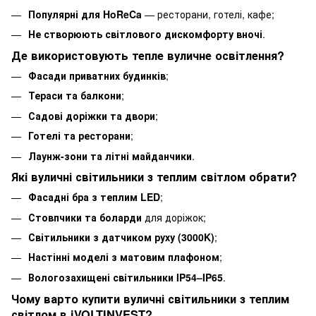
Популярні для HoReCa
— ресторани, готелі, кафе;
Не створюють світлового дискомфорту вночі
.
Де використовують тепле вуличне освітлення?
Фасади приватних будинків
;
Тераси та балкони
;
Садові доріжки та двори
;
Готелі та ресторани
;
Лаунж-зони та літні майданчики
.
Які вуличні світильники з теплим світлом обрати?
Фасадні бра з теплим LED
;
Стовпчики та боларди
для доріжок;
Світильники з датчиком руху (3000K)
;
Настінні моделі з матовим плафоном
;
Вологозахищені світильники IP54–IP65
.
Чому варто купити вуличні світильники з теплим
світлом в iVOLTINVEST?