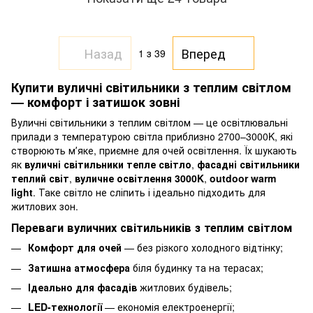
Назад
Вперед
1
з 39
Купити вуличні світильники з теплим світлом
— комфорт і затишок зовні
Вуличні світильники з теплим світлом — це освітлювальні
прилади з температурою світла приблизно 2700–3000K, які
створюють мʼяке, приємне для очей освітлення. Їх шукають
як
вуличні світильники тепле світло
,
фасадні світильники
теплий світ
,
вуличне освітлення 3000K
,
outdoor warm
light
. Таке світло не сліпить і ідеально підходить для
житлових зон.
Переваги вуличних світильників з теплим світлом
Комфорт для очей
— без різкого холодного відтінку;
Затишна атмосфера
біля будинку та на терасах;
Ідеально для фасадів
житлових будівель;
LED-технології
— економія електроенергії;