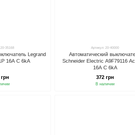
 20-35168
Артикул: 20-40000
ыключатель Legrand
Автоматический выключат
1P 16A C 6kA
Schneider Electric A9F79116 Ac
16A C 6kA
 грн
372 грн
личии
В наличии