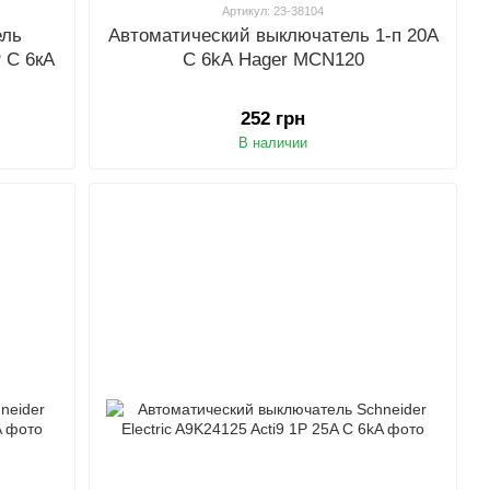
Артикул: 23-38104
ель
Автоматический выключатель 1-п 20A
P С 6кА
C 6kA Hager MCN120
252 грн
В наличии