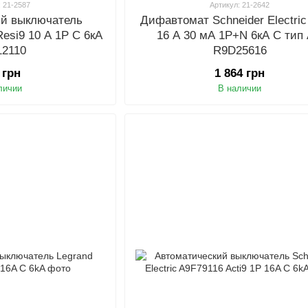
: 21-2587
Артикул: 21-2642
ий выключатель
Дифавтомат Schneider Electric
 Resi9 10 А 1P С 6кА
16 А 30 мA 1P+N 6кA С тип
12110
R9D25616
 грн
1 864 грн
личии
В наличии