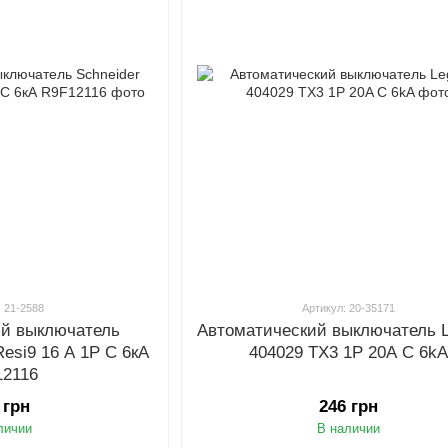
: 21-2588
Артикул: 20-35171
ий выключатель
Автоматический выключатель L
 Resi9 16 А 1P С 6кА
404029 TX3 1P 20A C 6k
12116
 грн
246 грн
личии
В наличии