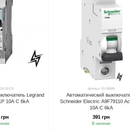
 20-35170
Артикул: 20-39999
ыключатель Legrand
Автоматический выключат
1P 10A C 6kA
Schneider Electric A9F79110 Ac
10A C 6kA
 грн
391 грн
личии
В наличии