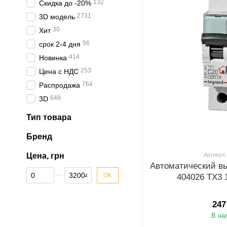
132
Скидка до -20%
2731
3D модель
30
Хит
56
срок 2-4 дня
414
Новинка
253
Цена с НДС
764
Распродажа
649
3D
Тип товара
Бренд
Цена, грн
Артикул:
Автоматический в
От Цена, грн
До Цена, грн
OK
404026 TX3 
247
В на