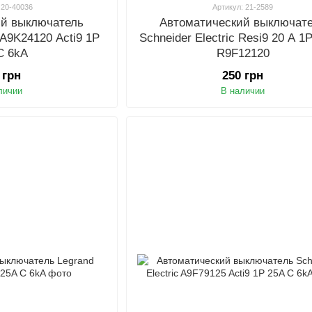
 20-40036
Артикул: 21-2589
ий выключатель
Автоматический выключат
c A9K24120 Acti9 1P
Schneider Electric Resi9 20 А 1
C 6kA
R9F12120
 грн
250 грн
личии
В наличии