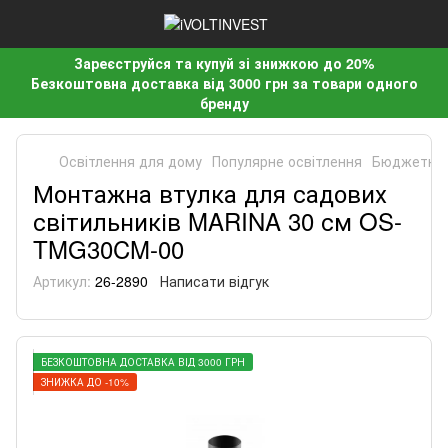
Зареєструйся та купуй зі знижкою до 20%
Безкоштовна доставка від 3000 грн за товари одного
бренду
Освітлення для дому
Популярне освітлення
Бюджетне 
Монтажна втулка для садових
світильників MARINA 30 см OS-
TMG30CM-00
Артикул:
26-2890
Написати відгук
БЕЗКОШТОВНА ДОСТАВКА ВІД 3000 ГРН
ЗНИЖКА ДО -10%